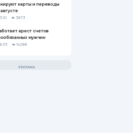
кируют карты и переводы
 августе
3:10
3873
аботает арест счетов
нообязанных мужчин
6:33
14288