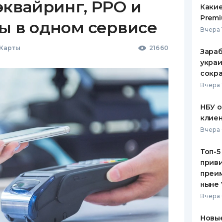
эквайринг, РРО и
Какие
Premi
ы в одном сервисе
Вчера 
 Карты
21660
Зараб
украи
сокра
Вчера 
НБУ 
клиен
Вчера 
Топ-5
приви
преим
ныне 
Вчера 
Новые