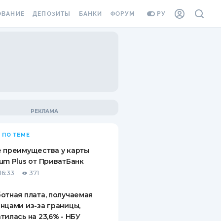
ОВАНИЕ
ДЕПОЗИТЫ
БАНКИ
ФОРУМ
РУ
ВСЕ ДЕПОЗИТЫ
ВСЕ БАНКИ
ВАНИЕ ЖИЛЬЯ ОТ
ДЕПОЗИТЫ В USD
ОТЗЫВЫ О БАНКАХ
И ШАХЕДОВ
ДЕПОЗИТЫ В EUR
МИКРОФИНАНСОВЫЕ
АХОВКА ЗАГРАНИЦУ
ОРГАНИЗАЦИИ
БОНУС К ДЕПОЗИТАМ
ОТЗЫВЫ ОБ МФО
УСЛОВИЯ АКЦИИ
Я КАРТА
 ПО ТЕМЕ
ВОПРОСЫ И ОТВЕТЫ
ОННАЯ ВИНЬЕТКА
 преимущества у карты
ДЕПОЗИТНЫЙ КАЛЬКУЛЯТОР
um Plus от ПриватБанк
Я СОТРУДНИКОВ
16:33
371
ПУТЕВОДИТЕЛИ ПО
SSISTANCE
СБЕРЕЖЕНИЯМ
отная плата, получаемая
нцами из-за границы,
ВАНИЕ ОТ
тилась на 23,6% - НБУ
ТНЫХ СЛУЧАЕВ