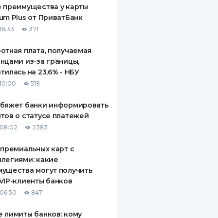
 преимущества у карты
um Plus от ПриватБанк
16:33
371
отная плата, получаемая
нцами из-за границы,
тилась на 23,6% - НБУ
10:00
519
обяжет банки информировать
тов о статусе платежей
08:02
2383
 премиальных карт с
легиями: какие
ущества могут получить
VIP-клиенты банков
06:50
847
 лимиты банков: кому