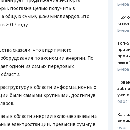
 планирует продвижение экспорта
Вчера 
ры, поставив целью получить в
ЕЖЕМЕСЯЧНЫЙ ОБЗОР
ПУТЕВО
КЕШБЭКА
СТРАХО
на общую сумму $280 миллиардов. Это
НБУ 
клиен
в 2017 году.
ПУТЕВОДИТЕЛИ ПО
ВСЕ СТ
Вчера 
БАНКОВСКИМ КАРТАМ
СТРАХО
Топ-5
ства сказали, что видят много
приви
ОТЗЫВЫ
КОМПАН
преим
оборудования по экономии энергии. По
ныне 
дает одной из самых передовых
ДОСТАВ
Вчера 
 области.
КОНТАК
Новые
нфраструктуру в области информационных
забло
ции были самыми крупными, достигнув
уже в
06.08 1
ларов.
Как р
азы в области энергии включая заказы на
воен
ьные электростанции, превысив сумму в
05.08 1