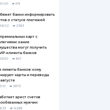
10:00
519
ДИТЕЛИ ПО
ВАНИЮ
обяжет банки информировать
тов о статусе платежей
РАХОВЫЕ ПОЛИСЫ
08:02
2383
ВЫЕ КОМПАНИИ
 премиальных карт с
легиями: какие
 О СТРАХОВЫХ
ИЯХ
ущества могут получить
VIP-клиенты банков
КА И ОПЛАТА
06:50
847
ТЫ
 лимиты банков: кому
кируют карты и переводы
 августе
3:10
3873
аботает арест счетов
нообязанных мужчин
6:33
14288