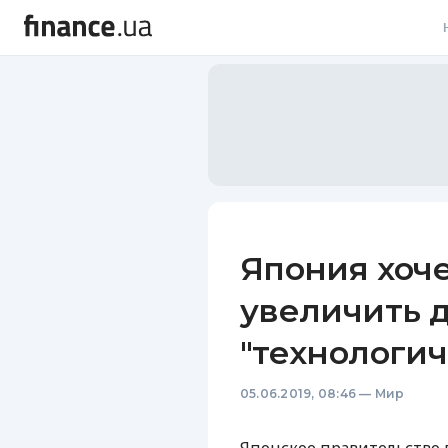
В
В
Л
А
Н
Япония хоче
С
увеличить 
П
"технологич
Т
05.06.2019, 08:46
—
Мир
Р