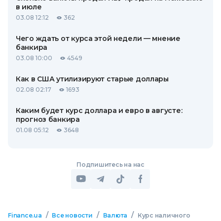
в июле
03.08 12:12
362
Чего ждать от курса этой недели — мнение
банкира
03.08 10:00
4549
Как в США утилизируют старые доллары
02.08 02:17
1693
Каким будет курс доллара и евро в августе:
прогноз банкира
01.08 05:12
3648
Подпишитесь на нас
/
/
/
Finance.ua
Все новости
Валюта
Курс наличного