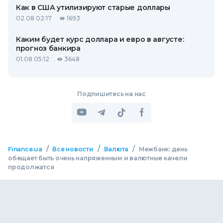
Как в США утилизируют старые доллары
02.08 02:17
1693
Каким будет курс доллара и евро в августе:
прогноз банкира
01.08 05:12
3648
Подпишитесь на нас
/
/
/
Finance.ua
Все новости
Валюта
Межбанк: день
обещает быть очень напряженным и валютные качели
продолжатся