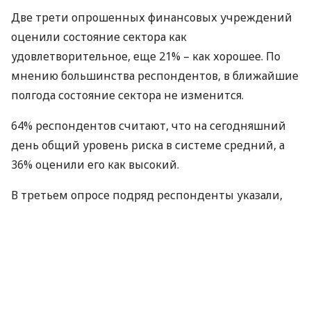
Две трети опрошенных финансовых учреждений
оценили состояние сектора как
удовлетворительное, еще 21% – как хорошее. По
мнению большинства респондентов, в ближайшие
полгода состояние сектора не изменится.
64% респондентов считают, что на сегодняшний
день общий уровень риска в системе средний, а
36% оценили его как высокий.
В третьем опросе подряд респонденты указали,
что наиболее значительный источник риска для
финансового сектора — коррупция, деятельность
правоохранительных органов и судебной системы:
57% опрошенных отметили, что это фактор
высокого риска, еще 29% считают высоким.