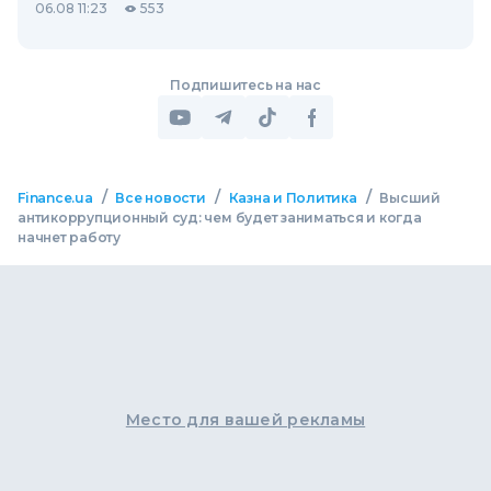
06.08 11:23
553
Подпишитесь на нас
/
/
/
Finance.ua
Все новости
Казна и Политика
Высший
антикоррупционный суд: чем будет заниматься и когда
начнет работу
Место для вашей рекламы