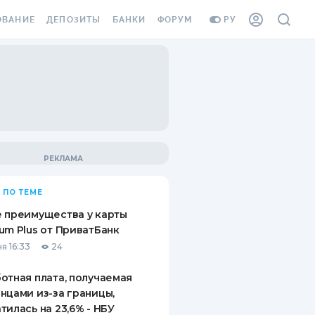
ОВАНИЕ
ДЕПОЗИТЫ
БАНКИ
ФОРУМ
РУ
ВСЕ ДЕПОЗИТЫ
ВСЕ БАНКИ
ВАНИЕ ЖИЛЬЯ ОТ
ДЕПОЗИТЫ В USD
ОТЗЫВЫ О БАНКАХ
И ШАХЕДОВ
ДЕПОЗИТЫ В EUR
МИКРОФИНАНСОВЫЕ
АХОВКА ЗАГРАНИЦУ
ОРГАНИЗАЦИИ
БОНУС К ДЕПОЗИТАМ
ОТЗЫВЫ ОБ МФО
УСЛОВИЯ АКЦИИ
Я КАРТА
 ПО ТЕМЕ
ВОПРОСЫ И ОТВЕТЫ
ОННАЯ ВИНЬЕТКА
 преимущества у карты
ДЕПОЗИТНЫЙ КАЛЬКУЛЯТОР
um Plus от ПриватБанк
Я СОТРУДНИКОВ
я 16:33
24
ПУТЕВОДИТЕЛИ ПО
SSISTANCE
СБЕРЕЖЕНИЯМ
отная плата, получаемая
нцами из-за границы,
ВАНИЕ ОТ
тилась на 23,6% - НБУ
ТНЫХ СЛУЧАЕВ