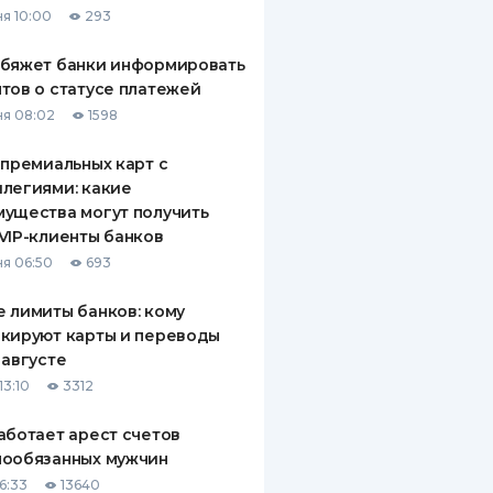
я 10:00
293
ДИТЕЛИ ПО
ВАНИЮ
обяжет банки информировать
тов о статусе платежей
РАХОВЫЕ ПОЛИСЫ
я 08:02
1598
ВЫЕ КОМПАНИИ
 премиальных карт с
легиями: какие
 О СТРАХОВЫХ
ИЯХ
ущества могут получить
VIP-клиенты банков
КА И ОПЛАТА
я 06:50
693
ТЫ
 лимиты банков: кому
кируют карты и переводы
 августе
13:10
3312
аботает арест счетов
нообязанных мужчин
6:33
13640