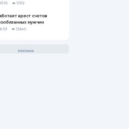
13:10
3312
аботает арест счетов
нообязанных мужчин
6:33
13640