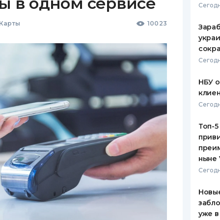
ы в одном сервисе
Сегодн
 Карты
10023
Зараб
украи
сокра
Сегодн
НБУ 
клиен
Сегодн
Топ-5
приви
преим
ныне 
Сегодн
Новые
забло
уже в