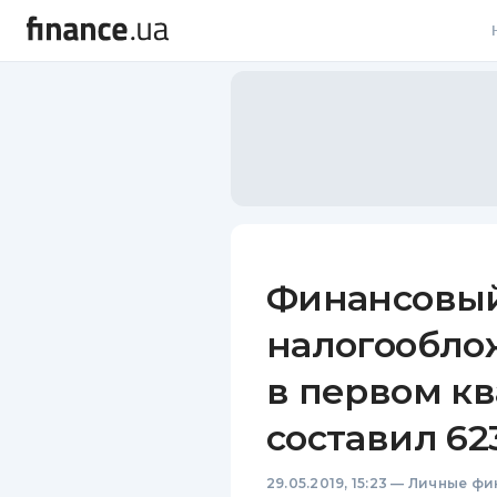
В
В
Л
А
Н
Финансовый
С
налогообло
П
в первом кв
Т
составил 62
Р
29.05.2019, 15:23
—
Личные фи