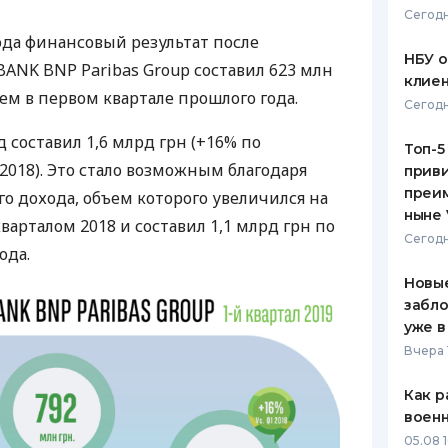
Сегодн
ЕЖЕМЕСЯЧНЫЙ ОБЗОР
ПУТЕВО
ода финансовый результат после
КЕШБЭКА
СТРАХО
НБУ 
BANK
BNP
Paribas Group составил 623 млн
клиен
ПУТЕВОДИТЕЛИ ПО
ВСЕ СТ
чем в первом квартале прошлого года.
Сегодн
БАНКОВСКИМ КАРТАМ
СТРАХО
 составил 1,6 млрд грн (+16% по
Топ-5
2018). Это стало возможным благодаря
приви
ОТЗЫВЫ
КОМПАН
преим
о дохода, объем которого увеличился на
ныне 
кварталом 2018 и составил 1,1 млрд грн по
ДОСТАВ
Сегодн
ода.
КОНТАК
Новые
забло
уже в
Вчера 
Как р
воен
05.08 1