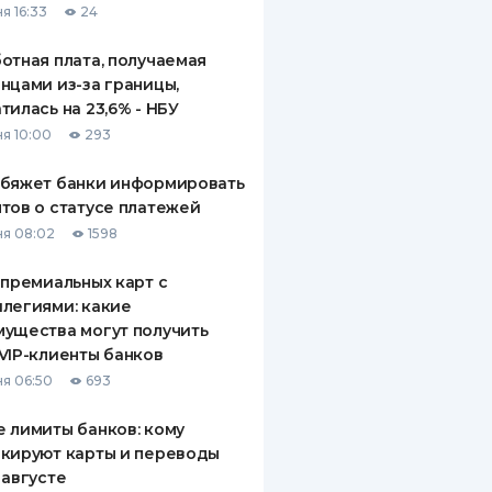
я 16:33
24
отная плата, получаемая
нцами из-за границы,
тилась на 23,6% - НБУ
я 10:00
293
обяжет банки информировать
тов о статусе платежей
я 08:02
1598
 премиальных карт с
легиями: какие
ущества могут получить
VIP-клиенты банков
я 06:50
693
 лимиты банков: кому
кируют карты и переводы
 августе