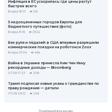
Инфляция в ЕС ускорилась: где цены растут
быстрее всего
Вчера 18:01
145
5 недооцененных городов Европы для
бюджетного путешествия (фото)
Вчера 15:16
2524
Без руля и педалей: в США впервые разрешили
коммерческие поездки на роботокси Zoox
Вчера 01:04
464
Война в Украине принесла Ким Чен Инну
рекордные доходы — Bloomberg
07.08 17:27
208
Трамп подписал новые указы о гражданстве по
праву рождения — детали
07.08 09:12
246
Подпишитесь на нас