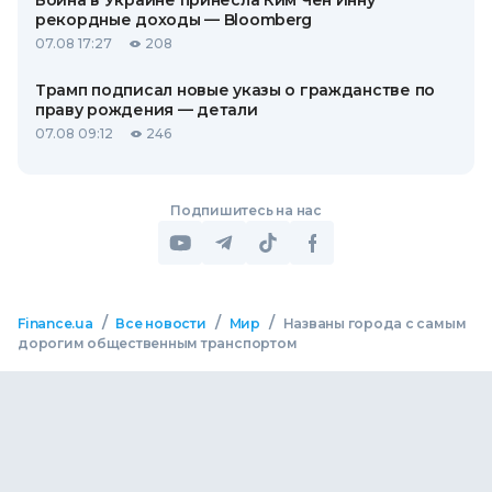
Война в Украине принесла Ким Чен Инну
рекордные доходы — Bloomberg
07.08 17:27
208
Трамп подписал новые указы о гражданстве по
праву рождения — детали
07.08 09:12
246
Подпишитесь на нас
/
/
/
Finance.ua
Все новости
Мир
Названы города с самым
дорогим общественным транспортом