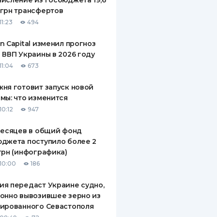
исление из госбюджета 19,6
грн трансфертов
11:23
494
n Capital изменил прогноз
 ВВП Украины в 2026 году
11:04
673
ня готовит запуск новой
мы: что изменится
10:12
947
месяцев в общий фонд
джета поступило более 2
грн (инфографика)
10:00
186
я передаст Украине судно,
онно вывозившее зерно из
ированного Севастополя