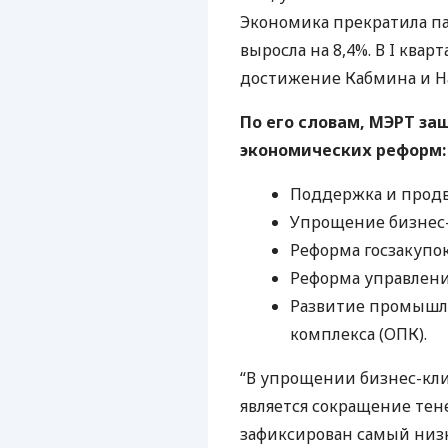
Экономика прекратила па
выросла на 8,4%. В I квар
достижение Кабмина и На
По его словам,
МЭРТ
защ
экономических реформ:
Поддержка и продв
Упрощение бизнес-
Реформа госзакупок
Реформа управлени
Развитие промышл
комплекса (
ОПК
).
“В упрощении бизнес-к
является сокращение тене
зафиксирован самый низ