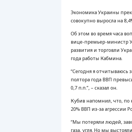
Экономика Украины прекр
совокупно выросла на 8,4
Об этом во время часа во
вице-премьер-министр У
развития и торговли Укр
года работы Кабмина.
“Сегодня я отчитываюсь з
полтора года
ВВП
превыс
0,7 п.п.”, – сказал он.
Кубив напомнил, что, по
20%
ВВП
из-за агрессии Р
“Мы потеряли людей, за
газа, угля. Но мы выстоя