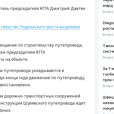
переч
млрд 
итель председателя
КГГА
Дмитрий Давтян
Вчера 
Drago
ительство Подольского моста выделили
роста
Вчера 
вещание по строительству путепровода,
Тамож
систе
ели председателя
КГГА
Вчера 
ы на объекте.
За 7 
ли путепровода укладываются в
госбю
до конца года движение по путепроводу,
трлн 
 восстановлено.
Вчера 
ва дорожно-транспортных сооружений
Швеци
онструкция Шулявского путепровода идет
незак
оккуп
одных.