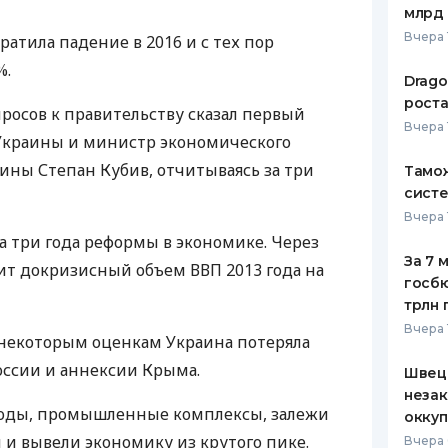
млрд 
ЕЖЕМЕСЯЧНЫЙ ОБЗОР
ПУТЕВО
Вчера 
атила падение в 2016 и с тех пор
КЕШБЭКА
СТРАХО
%.
Drago
ПУТЕВОДИТЕЛИ ПО
ВСЕ СТ
роста
просов к правительству сказал первый
БАНКОВСКИМ КАРТАМ
Вчера 
СТРАХО
краины и министр экономического
аины Степан Кубив, отчитываясь за три
Тамож
ОТЗЫВЫ
КОМПАН
систе
Вчера 
ДОСТАВ
а три года реформы в экономике. Через
За 7 
ит докризисный объем
ВВП
2013 года на
КОНТАК
госбю
трлн 
Вчера 
 некоторым оценкам Украина потеряла
оссии и аннексии Крыма.
Швеци
незак
воды, промышленные комплексы, залежи
оккуп
ли и вывели экономику из крутого пике.
Вчера 