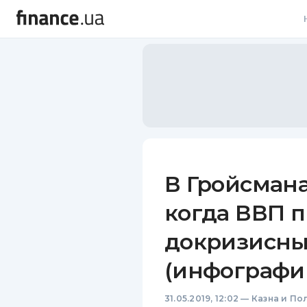
В
В
Л
А
Н
В Гройсмана
С
когда ВВП 
П
докризисны
Т
(инфографи
Р
31.05.2019, 12:02
—
Казна и По