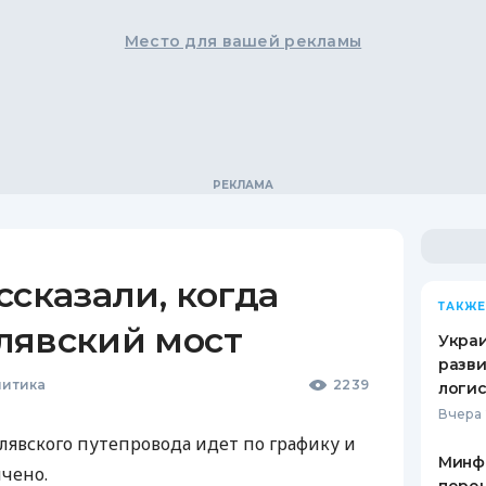
Место для вашей рекламы
ссказали, когда
ТАКЖЕ
лявский мост
Украи
разви
литика
2239
логис
Вчера 
лявского путепровода идет по графику и
Минф
нчено.