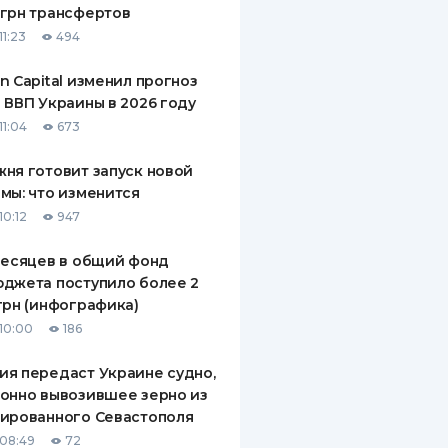
грн трансфертов
ДИТЕЛИ ПО
11:23
494
ВАНИЮ
n Capital изменил прогноз
РАХОВЫЕ ПОЛИСЫ
 ВВП Украины в 2026 году
11:04
673
ВЫЕ КОМПАНИИ
ня готовит запуск новой
 О СТРАХОВЫХ
ИЯХ
мы: что изменится
10:12
947
КА И ОПЛАТА
месяцев в общий фонд
ТЫ
джета поступило более 2
грн (инфографика)
10:00
186
я передаст Украине судно,
онно вывозившее зерно из
ированного Севастополя
08:49
72