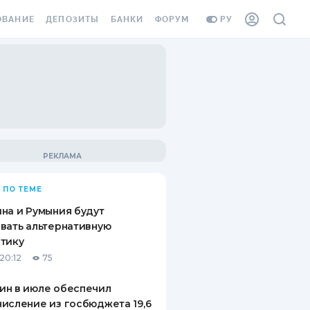
ОВАНИЕ
ДЕПОЗИТЫ
БАНКИ
ФОРУМ
РУ
ВСЕ ДЕПОЗИТЫ
ВСЕ БАНКИ
ВАНИЕ ЖИЛЬЯ ОТ
ДЕПОЗИТЫ В USD
ОТЗЫВЫ О БАНКАХ
И ШАХЕДОВ
ДЕПОЗИТЫ В EUR
МИКРОФИНАНСОВЫЕ
АХОВКА ЗАГРАНИЦУ
ОРГАНИЗАЦИИ
БОНУС К ДЕПОЗИТАМ
ОТЗЫВЫ ОБ МФО
УСЛОВИЯ АКЦИИ
Я КАРТА
 ПО ТЕМЕ
ВОПРОСЫ И ОТВЕТЫ
ОННАЯ ВИНЬЕТКА
на и Румыния будут
ДЕПОЗИТНЫЙ КАЛЬКУЛЯТОР
вать альтернативную
Я СОТРУДНИКОВ
тику
ПУТЕВОДИТЕЛИ ПО
20:12
75
SSISTANCE
СБЕРЕЖЕНИЯМ
ин в июле обеспечил
ВАНИЕ ОТ
исление из госбюджета 19,6
ТНЫХ СЛУЧАЕВ