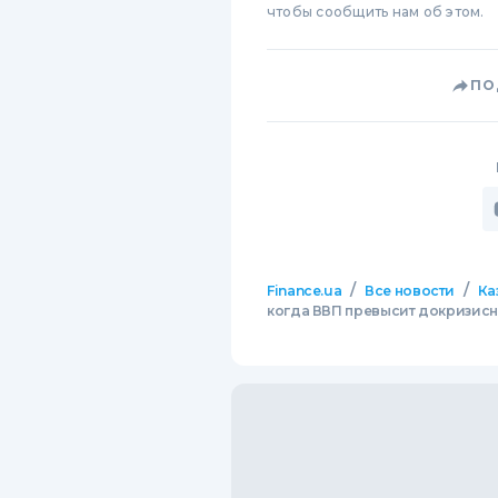
чтобы сообщить нам об этом.
ПО
/
/
Finance.ua
Все новости
Ка
когда ВВП превысит докризис