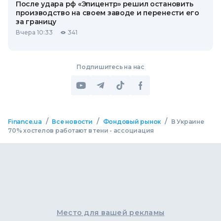
После удара рф «Эпицентр» решил остановить
производство на своем заводе и перенести его
за границу
Вчера 10:33
341
Подпишитесь на нас
/
/
/
Finance.ua
Все новости
Фондовый рынок
В Украине
70% хостелов работают в тени - ассоциация
Место для вашей рекламы