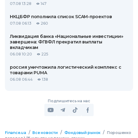
07.08 13:28
147
НКЦБФР пополнила список SCAM-проектов
07.08 06:13
260
Ликвидация банка «Национальные инвестиции»
завершена: ФГВФЛ прекратил выплаты
вкладчикам
06.08 10:20
225
россия уничтожила логистический комплекс с
товарами PUMA
06.08 06:44
138
Подпишитесь на нас
/
/
/
Finance.ua
Все новости
Фондовый рынок
Порошенко