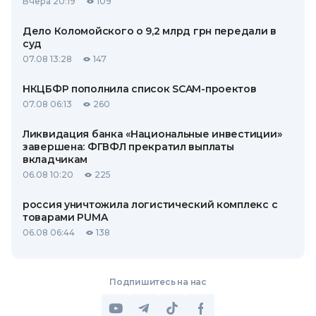
Вчера 20:19
109
Дело Коломойского о 9,2 млрд грн передали в
суд
07.08 13:28
147
НКЦБФР пополнила список SCAM-проектов
07.08 06:13
260
Ликвидация банка «Национальные инвестиции»
завершена: ФГВФЛ прекратил выплаты
вкладчикам
06.08 10:20
225
россия уничтожила логистический комплекс с
товарами PUMA
06.08 06:44
138
Подпишитесь на нас