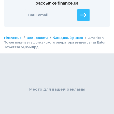
рассылке finance.ua
Ваш email
/
/
/
Finance.ua
Все новости
Фондовый рынок
American
Tower покупает африканского оператора вышек связи Eaton
Towers за $1,85 млрд
Место для вашей рекламы