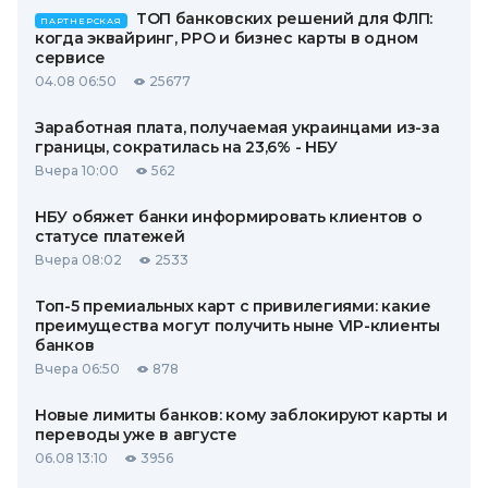
ТОП банковских решений для ФЛП:
ПАРТНЕРСКАЯ
когда эквайринг, РРО и бизнес карты в одном
сервисе
04.08 06:50
25677
Заработная плата, получаемая украинцами из-за
границы, сократилась на 23,6% - НБУ
Вчера 10:00
562
НБУ обяжет банки информировать клиентов о
статусе платежей
Вчера 08:02
2533
Топ-5 премиальных карт с привилегиями: какие
преимущества могут получить ныне VIP-клиенты
банков
Вчера 06:50
878
Новые лимиты банков: кому заблокируют карты и
переводы уже в августе
06.08 13:10
3956