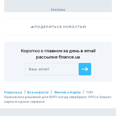
ПОДЕЛИТЬСЯ НОВОСТЬЮ
Коротко о главном за день в email
рассылке finance.ua
Ваш email
/
/
/
Finance.ua
Все новости
Финтех и Карты
ТОП
банковских решений для ФЛП: когда эквайринг, РРО и бизнес
карты в одном сервисе