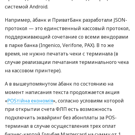
системой Android.
Например, àбанк и ПриватБанк разработали JSON-
протокол — это единственный кассовый протокол,
поддерживающий сочетание со всеми вендорами
в парке банка (Ingenico, Verifone, PAX). В то же
время, не нужно печатать чеки с терминала (в
случае реализации печатания терминального чека
на кассовом принтере).
А в вышеупомянутом àбанк по состоянию на
момент написания текста продолжается акция
«
POSтійна економія
», согласно условиям которой
при открытии счета ФЛП есть возможность
подключить эквайринг без абонплаты за POS-
терминал в случае осуществления трех оплат
бизнес-картой Голубая Mastercard на сумму от 1