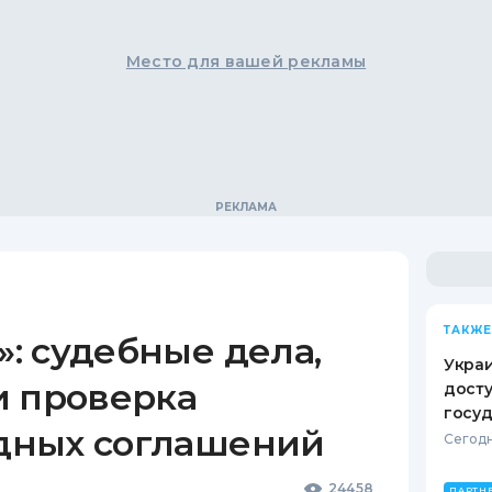
Место для вашей рекламы
ТАКЖЕ
: судебные дела,
Украи
и проверка
досту
госу
дных соглашений
Сегодн
24458
ПАРТН