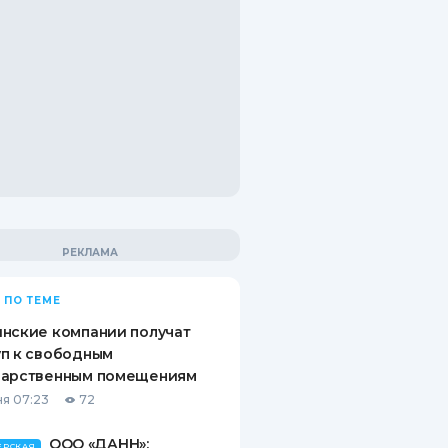
 ПО ТЕМЕ
нские компании получат
п к свободным
дарственным помещениям
я 07:23
72
ООО «ДАНН»:
ЕРСКАЯ