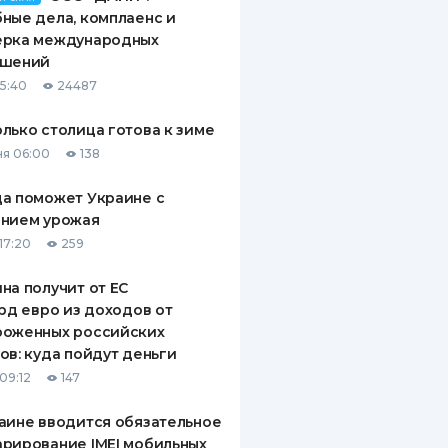
ные дела, комплаенс и
ерка международных
ашений
15:40
24487
лько столица готова к зиме
я 06:00
138
а поможет Украине с
ением урожая
17:20
259
на получит от ЕС
лрд евро из доходов от
роженных российских
ов: куда пойдут деньги
09:12
147
аине вводится обязательное
рирование IMEI мобильных