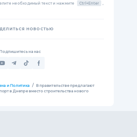
делите необходимый текст и нажмите
Ctrl+Enter
,
ДЕЛИТЬСЯ НОВОСТЬЮ
Подпишитесь на нас
/
зна и Политика
В правительстве предлагают
порт в Днепре вместо строительства нового