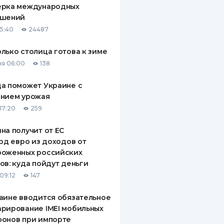
ерка международных
ДИТЕЛИ ПО
ашений
ВАНИЮ
15:40
24487
РАХОВЫЕ ПОЛИСЫ
лько столица готова к зиме
я 06:00
138
ВЫЕ КОМПАНИИ
а поможет Украине с
 О СТРАХОВЫХ
ИЯХ
ением урожая
17:20
259
КА И ОПЛАТА
на получит от ЕС
ТЫ
лрд евро из доходов от
роженных российских
ов: куда пойдут деньги
09:12
147
аине вводится обязательное
рирование IMEI мобильных
фонов при импорте