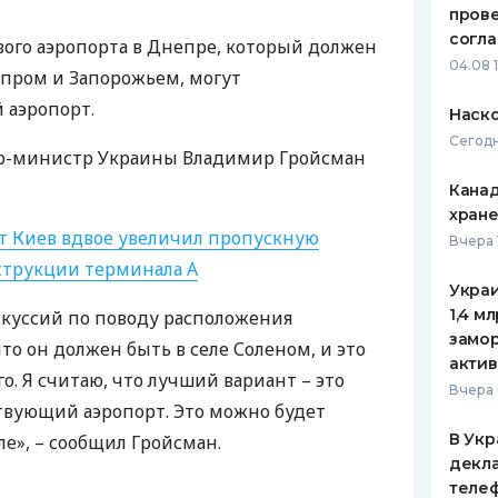
пров
ЕЖЕМЕСЯЧНЫЙ ОБЗОР
ПУТЕВО
согл
вого аэропорта в Днепре, который должен
КЕШБЭКА
СТРАХО
04.08 
пром и Запорожьем, могут
ПУТЕВОДИТЕЛИ ПО
ВСЕ СТ
 аэропорт.
Наско
БАНКОВСКИМ КАРТАМ
Сегодн
СТРАХО
р-министр Украины Владимир Гройсман
Канад
ОТЗЫВЫ
КОМПАН
хран
т Киев вдвое увеличил пропускную
Вчера 
ДОСТАВ
струкции терминала А
Украи
КОНТАК
1,4 м
скуссий по поводу расположения
замо
что он должен быть в селе Соленом, и это
актив
го. Я считаю, что лучший вариант – это
Вчера 
твующий аэропорт. Это можно будет
В Укр
е», – сообщил Гройсман.
декла
теле