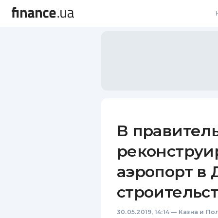
В
В
Л
А
Н
В правител
С
реконструи
П
аэропорт в 
Т
строительст
Р
30.05.2019, 14:14
—
Казна и По