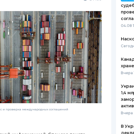
судеб
пров
согл
04.08 
Наско
Сегодн
Канад
хран
Вчера 
Украи
1,4 м
замо
актив
нс и проверка международных соглашений
Вчера 
В Укр
декла