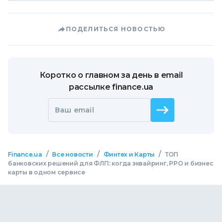
ПОДЕЛИТЬСЯ НОВОСТЬЮ
Коротко о главном за день в email
рассылке finance.ua
Ваш email
/
/
/
Finance.ua
Все новости
Финтех и Карты
ТОП
банковских решений для ФЛП: когда эквайринг, РРО и бизнес
карты в одном сервисе