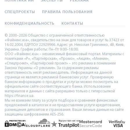
ПОЛИТИКА ИИ
ЭКСПЕРТЫ
РЕКЛАМА
СПЕЦПРОЕКТЫ
ПРАВИЛА ПОЛЬЗОВАНИЯ
КОНФИДЕНЦИАЛЬНОСТЬ
КОНТАКТЫ
© 2000–2026 Общество с ограниченной ответственностью
«Файненс.юа», свидетельство на знак для товаров и услуг № 37423 от
16.02.2004, ЕДРПОУ 22929966. Адрес: ул. Николая Гринченко, 4В, Киев,
Украина. График работы: Пн–Пт 9:00–18:00.
ООО «Файненс.юа» – независимый финансовый портал. Материалы с
пометками «Р», «Партнёрская», «Промо», «Акция», «Мнение»,
«Спецпроект», «Партнёрский проект» – это реклама в понимании
Закона Украины «О рекламе». За содержание рекламы
ответственность несёт рекламодатель. Информация на данной
странице не является рекламой банковских услуг. Проверенную
банком информацию о продуктах и услугах можно посмотреть на
официальном сайте соответствующего банка. Использование
материалов и данных с сайта разрешено только с гиперссылкой
https://finance.ua.
Мы не взимаем плату за услуги подбора и сравнения финансовых
предложений в каталогах и не предоставляем услуги кредитования,
размещения депозитов и страхования. Ваши личные данные на сайте
защищены шифрованием AES-256.