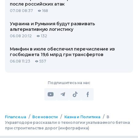
после российских атак
07.08 08:37
168
Украина и Румыния будут развивать
альтернативную логистику
06.08 20:12
132
Минфин в июле обеспечил перечисление из
госбюджета 19,6 млрд грн трансфертов
06.08 11:23
557
Подпишитесь на нас
/
/
/
Finance.ua
Все новости
Казна и Политика
В
Укравтодоре рассказали о технологии укатываемого бетона
при строительстве дорог (инфографика)