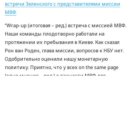
встречи Зеленского с представителями миссии
МВФ
“Wrap-up (итоговая – ред.) встреча с миссией
МВФ
.
Наши команды плодотворно работали на
протяжении их пребывания в Киеве. Как сказал
Рон ван Роден, глава миссии, вопросов к
НБУ
нет.
Одобрительно оценили нашу монетарную
политику. Приятно, что у всех on the same page
(одно мнение – ред.) о важности
МВФ
для
Украины”, – написал Смелый.
По материалам:
Finance.ua
ПОДЕЛИТЬСЯ НОВОСТЬЮ