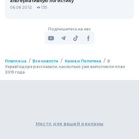
альтернативную логистику
06.08 20:12
135
Подпишитесь на нас
/
/
/
Finance.ua
Все новости
Казна и Политика
В
Укравтодоре рассказали, насколько уже выполнили план
2019 года
Место для вашей рекламы