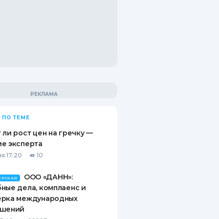
 ПО ТЕМЕ
 ли рост цен на гречку —
е эксперта
я 17:20
10
ООО «ДАНН»:
ЕРСКАЯ
ные дела, комплаенс и
ерка международных
ашений