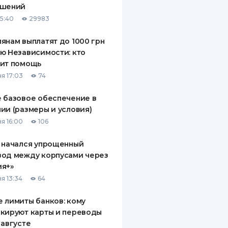
ашений
ДИТЕЛИ ПО
15:40
29983
ВАНИЮ
янам выплатят до 1000 грн
РАХОВЫЕ ПОЛИСЫ
ю Независимости: кто
чит помощь
ВЫЕ КОМПАНИИ
я 17:03
74
 О СТРАХОВЫХ
ИЯХ
 базовое обеспечение в
ии (размеры и условия)
КА И ОПЛАТА
я 16:00
106
ТЫ
 начался упрощенный
вод между корпусами через
ия+»
я 13:34
64
 лимиты банков: кому
кируют карты и переводы
 августе