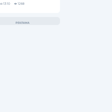
я 13:10
1268