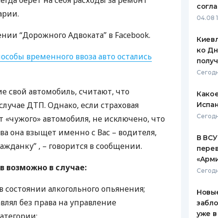
егда берет на себя расходы за ремонт
согл
арии.
ЕЖЕМЕСЯЧНЫЙ ОБЗОР
ПУТЕВО
04.08 
КЕШБЭКА
СТРАХО
нии “Дорожного Адвоката” в Facebook.
Киевл
ПУТЕВОДИТЕЛИ ПО
ВСЕ СТ
ко Дн
БАНКОВСКИМ КАРТАМ
пособы временного ввоза авто остались
полу
СТРАХО
Сегодн
ОТЗЫВЫ
е свой автомобиль, считают, что
КОМПАН
Какое
 случае
ДТП
. Однако, если страховая
Испан
ДОСТАВ
Сегодн
 «чужого» автомобиля, не исключено, что
ва она взыщет именно с Вас – водителя,
КОНТАК
В ВСУ
жданку” , – говорится в сообщении.
пере
«Арм
в возможно в случае:
Сегодн
в состоянии алкогольного опьянения;
Новые
влял без права на управление
забло
уже в
атегории;