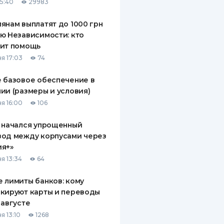
15:40
29983
янам выплатят до 1000 грн
ю Независимости: кто
чит помощь
я 17:03
74
 базовое обеспечение в
ии (размеры и условия)
я 16:00
106
 начался упрощенный
вод между корпусами через
ия+»
я 13:34
64
 лимиты банков: кому
кируют карты и переводы
 августе
я 13:10
1268