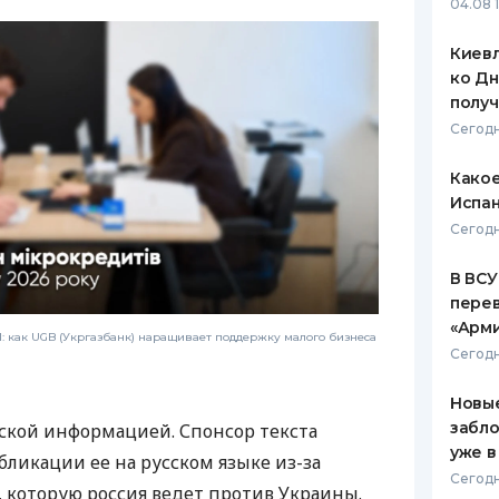
04.08 
Киевл
ко Дн
полу
Сегодн
Какое
Испан
Сегодн
В ВСУ
пере
«Арм
 как UGB (Укргазбанк) наращивает поддержку малого бизнеса
Сегодн
Новые
забло
ской информацией. Спонсор текста
уже в
бликации ее на русском языке из-за
Сегодн
которую россия ведет против Украины.