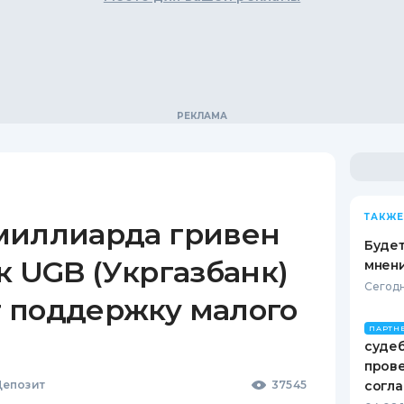
ТАКЖЕ
миллиарда гривен
Будет
к UGB (Укргазбанк)
мнени
Сегодн
 поддержку малого
ПАРТН
судеб
пров
епозит
37545
согл