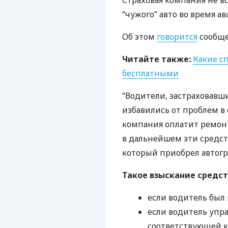
Страховая компания не вс
“чужого” авто во время ав
Об этом
говорится
сообще
Читайте также:
Какие с
бесплатными
“Водители, застраховавши
избавились от проблем в
компания оплатит ремонт
в дальнейшем эти средст
который приобрел автогра
Такое взыскание средст
если водитель был 
если водитель упра
соответствующей к