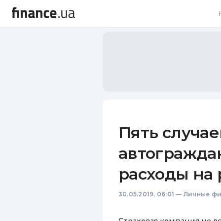
В
В
Л
А
Н
Пять случае
С
автогражда
П
расходы на 
Т
30.05.2019, 06:01
—
Личные ф
Р