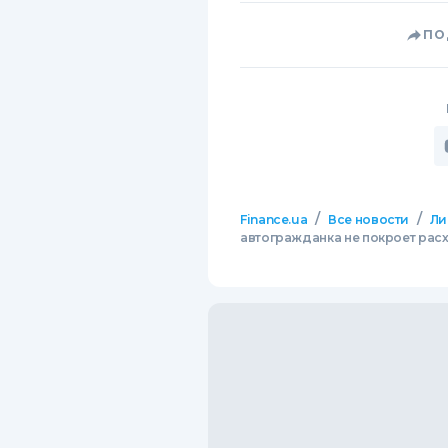
ПО
/
/
Finance.ua
Все новости
Ли
автогражданка не покроет расх