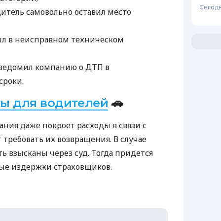
Сегодн
итель самовольно оставил место
ыл в неисправном техническом
уведомил компанию о
ДТП
в
сроки.
ы для водителей
🚗
пания даже покроет расходы в связи с
 требовать их возвращения. В случае
ть взысканы через суд. Тогда придется
ные издержки страховщиков.