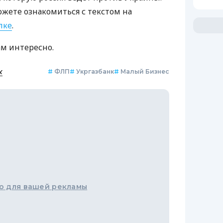
ожете ознакомиться с текстом на
лке
.
ам интересно.
к
#
ФЛП
#
Укргазбанк
#
Малый Бизнес
о для вашей рекламы