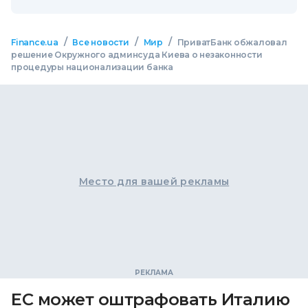
/
/
/
Finance.ua
Все новости
Мир
ПриватБанк обжаловал
решение Окружного админсуда Киева о незаконности
процедуры национализации банка
Место для вашей рекламы
ЕС может оштрафовать Италию