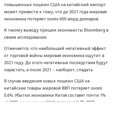
повышенных пошлин
США
на китайский импорт
может привести к тому, что до 2021 года мировая
экономика потеряет около 600 млрд долларов.
К такому выводу пришли экономисты Bloomberg в
своем исследовании.
Отмечается, что наибольший негативный эффект
от торговой войны мировая экономика ощутит в
2021 году. До этого негативные последствия будут
нарастать, а после 2021 – наоборот, спадать.
В случае введения новых пошлин
США
на
китайские товары мировой
ВВП
потеряет около
0,6%. Убытки экономики Китая составят почти 1%
от
ВВП
, а экономика
США
потеряет 0,7%
ВВП
.
Также негативное влияние новые торговые