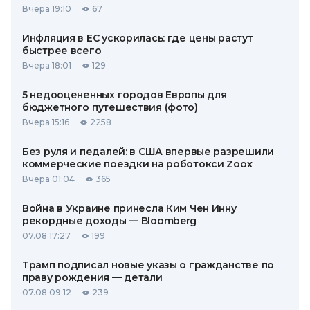
Вчера 19:10
67
Инфляция в ЕС ускорилась: где цены растут
быстрее всего
Вчера 18:01
129
5 недооцененных городов Европы для
бюджетного путешествия (фото)
Вчера 15:16
2258
Без руля и педалей: в США впервые разрешили
коммерческие поездки на роботокси Zoox
Вчера 01:04
365
Война в Украине принесла Ким Чен Инну
рекордные доходы — Bloomberg
07.08 17:27
199
Трамп подписал новые указы о гражданстве по
праву рождения — детали
07.08 09:12
239