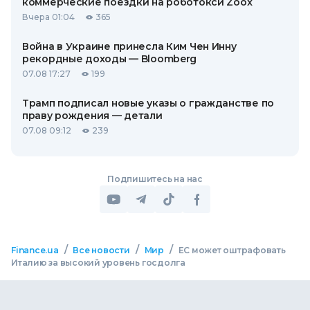
коммерческие поездки на роботокси Zoox
Вчера 01:04
365
Война в Украине принесла Ким Чен Инну
рекордные доходы — Bloomberg
07.08 17:27
199
Трамп подписал новые указы о гражданстве по
праву рождения — детали
07.08 09:12
239
Подпишитесь на нас
/
/
/
Finance.ua
Все новости
Мир
ЕС может оштрафовать
Италию за высокий уровень госдолга