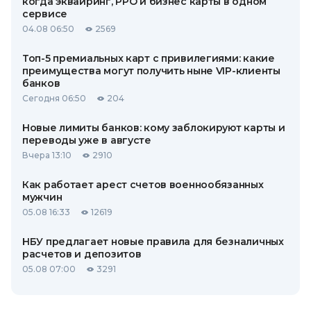
когда эквайринг, РРО и бизнес карты в одном
сервисе
04.08 06:50
2569
Топ-5 премиальных карт с привилегиями: какие
преимущества могут получить ныне VIP-клиенты
банков
Сегодня 06:50
204
Новые лимиты банков: кому заблокируют карты и
переводы уже в августе
Вчера 13:10
2910
Как работает арест счетов военнообязанных
мужчин
05.08 16:33
12619
НБУ предлагает новые правила для безналичных
расчетов и депозитов
05.08 07:00
3291