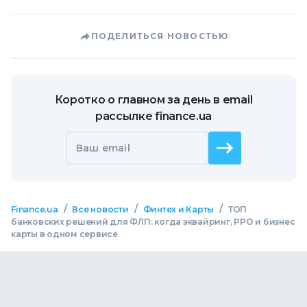
ПОДЕЛИТЬСЯ НОВОСТЬЮ
Коротко о главном за день в email
рассылке finance.ua
Ваш email
/
/
/
Finance.ua
Все новости
Финтех и Карты
ТОП
банковских решений для ФЛП: когда эквайринг, РРО и бизнес
карты в одном сервисе