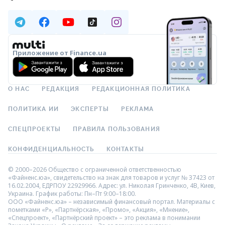
Приложение от Finance.ua
О НАС
РЕДАКЦИЯ
РЕДАКЦИОННАЯ ПОЛИТИКА
ПОЛИТИКА ИИ
ЭКСПЕРТЫ
РЕКЛАМА
СПЕЦПРОЕКТЫ
ПРАВИЛА ПОЛЬЗОВАНИЯ
КОНФИДЕНЦИАЛЬНОСТЬ
КОНТАКТЫ
© 2000–2026 Общество с ограниченной ответственностью
«Файненс.юа», свидетельство на знак для товаров и услуг № 37423 от
16.02.2004, ЕДРПОУ 22929966. Адрес: ул. Николая Гринченко, 4В, Киев,
Украина. График работы: Пн–Пт 9:00–18:00.
ООО «Файненс.юа» – независимый финансовый портал. Материалы с
пометками «Р», «Партнёрская», «Промо», «Акция», «Мнение»,
«Спецпроект», «Партнёрский проект» – это реклама в понимании