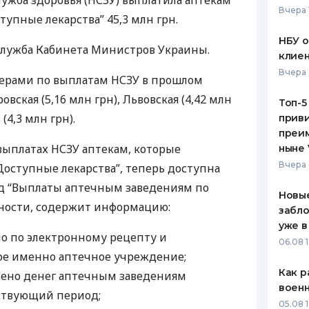
ужба здоровья (
НСЗУ
) выплатила аптекам
Вчера 
упные лекарства” 45,3 млн грн.
ЕЖЕМЕСЯЧНЫЙ ОБЗОР
ПУТЕВО
КЕШБЭКА
СТРАХО
НБУ 
служба Кабинета Министров Украины.
клиен
ПУТЕВОДИТЕЛИ ПО
ВСЕ СТ
Вчера 
БАНКОВСКИМ КАРТАМ
дерами по выплатам
НСЗУ
в прошлом
СТРАХО
вская (5,16 млн грн), Львовская (4,42 млн
Топ-5
(4,3 млн грн).
приви
ОТЗЫВЫ
КОМПАН
преим
выплатах
НСЗУ
аптекам, которые
ныне 
ДОСТАВ
Вчера 
Доступные лекарства”, теперь доступна
рд “Выплаты аптечным заведениям по
КОНТАК
Новые
стности, содержит информацию:
забло
уже в
ло по электронному рецепту и
06.08 1
кое именно аптечное учреждение;
Как р
ачено денег аптечным заведениям
воен
ствующий период;
05.08 1