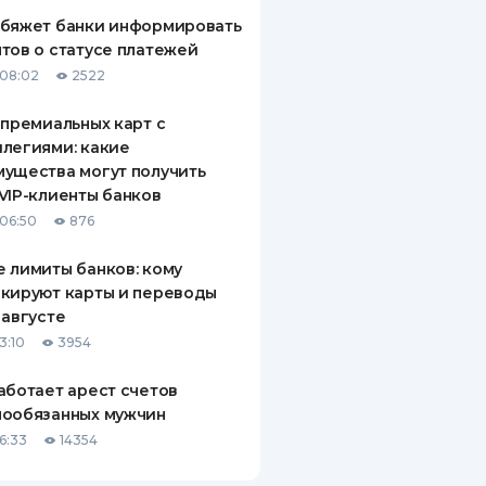
обяжет банки информировать
тов о статусе платежей
08:02
2522
 премиальных карт с
легиями: какие
ущества могут получить
VIP-клиенты банков
06:50
876
 лимиты банков: кому
кируют карты и переводы
 августе
3:10
3954
аботает арест счетов
нообязанных мужчин
6:33
14354