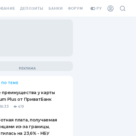
ОВАНИЕ
ДЕПОЗИТЫ
БАНКИ
ФОРУМ
РУ
ВСЕ ДЕПОЗИТЫ
ВСЕ БАНКИ
ВАНИЕ ЖИЛЬЯ ОТ
ДЕПОЗИТЫ В USD
ОТЗЫВЫ О БАНКАХ
И ШАХЕДОВ
ДЕПОЗИТЫ В EUR
МИКРОФИНАНСОВЫЕ
АХОВКА ЗАГРАНИЦУ
ОРГАНИЗАЦИИ
БОНУС К ДЕПОЗИТАМ
ОТЗЫВЫ ОБ МФО
УСЛОВИЯ АКЦИИ
Я КАРТА
 ПО ТЕМЕ
ВОПРОСЫ И ОТВЕТЫ
ОННАЯ ВИНЬЕТКА
 преимущества у карты
ДЕПОЗИТНЫЙ КАЛЬКУЛЯТОР
um Plus от ПриватБанк
Я СОТРУДНИКОВ
16:33
419
ПУТЕВОДИТЕЛИ ПО
SSISTANCE
СБЕРЕЖЕНИЯМ
отная плата, получаемая
нцами из-за границы,
ВАНИЕ ОТ
тилась на 23,6% - НБУ
ТНЫХ СЛУЧАЕВ