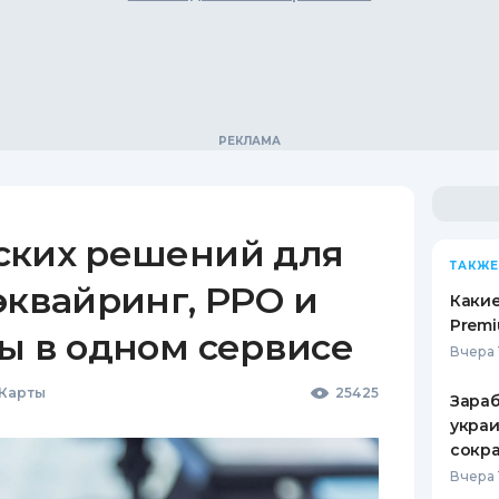
ских решений для
ТАКЖЕ
эквайринг, РРО и
Какие
Premi
ы в одном сервисе
Вчера 
 Карты
25425
Зараб
украи
сокра
Вчера 