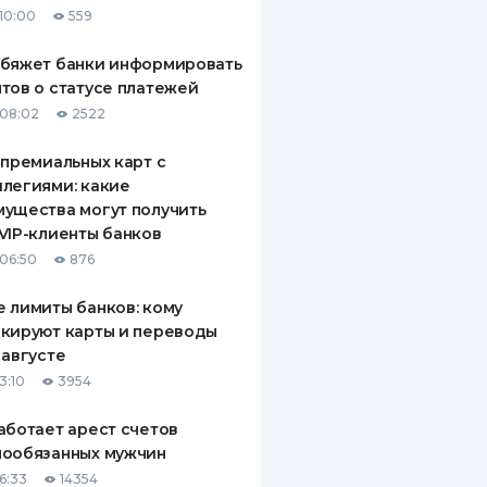
10:00
559
ДИТЕЛИ ПО
ВАНИЮ
обяжет банки информировать
тов о статусе платежей
РАХОВЫЕ ПОЛИСЫ
08:02
2522
ВЫЕ КОМПАНИИ
 премиальных карт с
легиями: какие
 О СТРАХОВЫХ
ИЯХ
ущества могут получить
VIP-клиенты банков
КА И ОПЛАТА
06:50
876
ТЫ
 лимиты банков: кому
кируют карты и переводы
 августе
3:10
3954
аботает арест счетов
нообязанных мужчин
6:33
14354