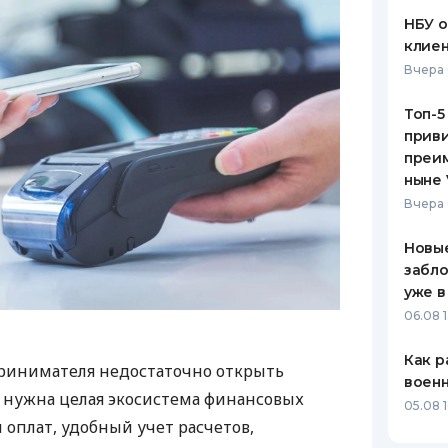
НБУ 
клиен
Вчера 
Топ-5
приви
преим
ныне 
Вчера 
Новые
забло
уже в
06.08 1
Как р
ринимателя недостаточно открыть
воен
у нужна целая экосистема финансовых
05.08 1
 оплат, удобный учет расчетов,