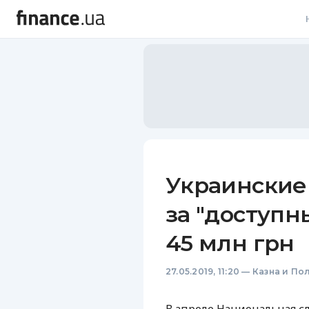
В
В
Л
А
Н
Украинские
С
за "доступн
П
45 млн грн
Т
27.05.2019, 11:20
—
Казна и По
Р