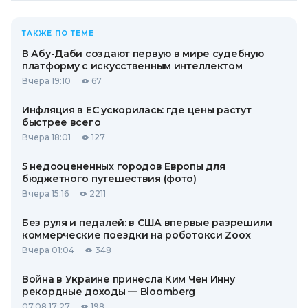
ТАКЖЕ ПО ТЕМЕ
В Абу-Даби создают первую в мире судебную
платформу с искусственным интеллектом
Вчера 19:10
67
Инфляция в ЕС ускорилась: где цены растут
быстрее всего
Вчера 18:01
127
5 недооцененных городов Европы для
бюджетного путешествия (фото)
Вчера 15:16
2211
Без руля и педалей: в США впервые разрешили
коммерческие поездки на роботокси Zoox
Вчера 01:04
348
Война в Украине принесла Ким Чен Инну
рекордные доходы — Bloomberg
07.08 17:27
198