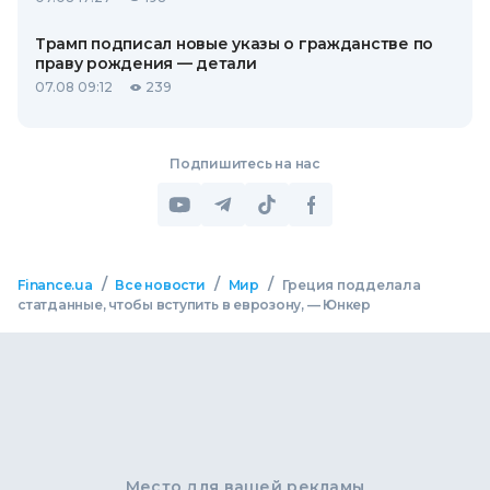
Трамп подписал новые указы о гражданстве по
праву рождения — детали
07.08 09:12
239
Подпишитесь на нас
/
/
/
Finance.ua
Все новости
Мир
Греция подделала
статданные, чтобы вступить в еврозону, — Юнкер
Место для вашей рекламы