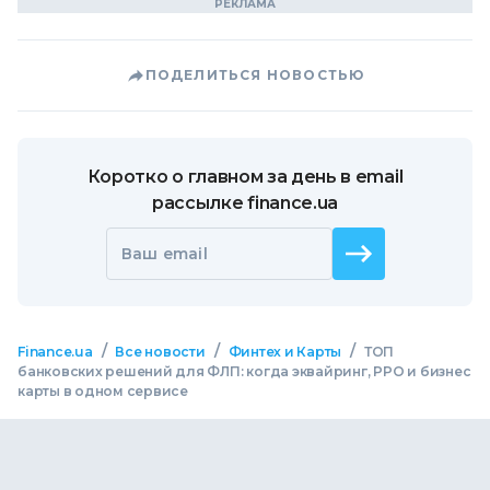
ПОДЕЛИТЬСЯ НОВОСТЬЮ
Коротко о главном за день в email
рассылке finance.ua
Ваш email
/
/
/
Finance.ua
Все новости
Финтех и Карты
ТОП
банковских решений для ФЛП: когда эквайринг, РРО и бизнес
карты в одном сервисе