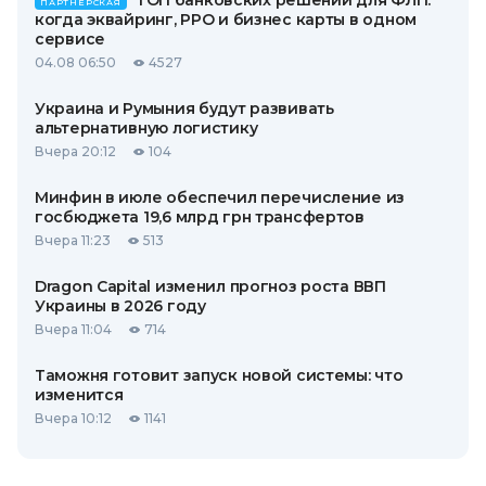
ТОП банковских решений для ФЛП:
ПАРТНЕРСКАЯ
когда эквайринг, РРО и бизнес карты в одном
сервисе
04.08 06:50
4527
Украина и Румыния будут развивать
альтернативную логистику
Вчера 20:12
104
Минфин в июле обеспечил перечисление из
госбюджета 19,6 млрд грн трансфертов
Вчера 11:23
513
Dragon Capital изменил прогноз роста ВВП
Украины в 2026 году
Вчера 11:04
714
Таможня готовит запуск новой системы: что
изменится
Вчера 10:12
1141