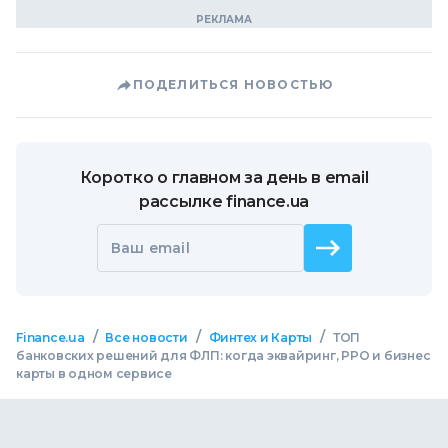
ПОДЕЛИТЬСЯ НОВОСТЬЮ
Коротко о главном за день в email
рассылке finance.ua
Ваш email
/
/
/
Finance.ua
Все новости
Финтех и Карты
ТОП
банковских решений для ФЛП: когда эквайринг, РРО и бизнес
карты в одном сервисе