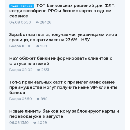
ТОП банковских решений для ФЛП:
ПАРТНЕРСКАЯ
когда эквайринг, РРО и бизнес карты в одном
сервисе
04.08 06:50
28426
Заработная плата, получаемая украинцами из-за
границы, сократилась на 23,6% - НБУ
Вчера 10:00
589
НБУ обяжет банки информировать клиентов о
статусе платежей
Вчера 08:02
2631
Топ-5 премиальных карт с привилегиями: какие
преимущества могут получить ныне VIP-клиенты
банков
Вчера 06:50
898
Новые лимиты банков: кому заблокируют карты и
переводы уже в августе
06.08 13:10
4029