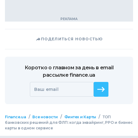
ПОДЕЛИТЬСЯ НОВОСТЬЮ
Коротко о главном за день в email
рассылке finance.ua
Ваш email
/
/
/
Finance.ua
Все новости
Финтех и Карты
ТОП
банковских решений для ФЛП: когда эквайринг, РРО и бизнес
карты в одном сервисе