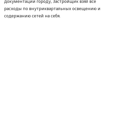
документации городу, Застройщик взял все
расходы по внутриквартальных освещению и
содержанию сетей на себя.
По материалам:
Аркада
ПОДЕЛИТЬСЯ НОВОСТЬЮ
Коротко о главном за день в email
рассылке finance.ua
Ваш email
/
/
/
Finance.ua
Все новости
Личные финансы
Фонари
Патриотика