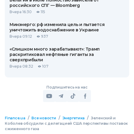
Бельгия в июле полностью зависела от
российского СПГ — Bloomberg
Вчера 16:30
115
Минэнерго: рф изменила цель и пытается
уничтожить водоснабжение в Украине
Вчера 09:12
937
«Слишком много зарабатывают»: Трамп
раскритиковал нефтяные гиганты за
сверхприбыли
Вчера 08:32
107
Подпишитесь на нас
/
/
/
Finance.ua
Все новости
Энергетика
Зеленский и
Коболев обсудили с делегацией США перспективы поставок
сжиженного газа