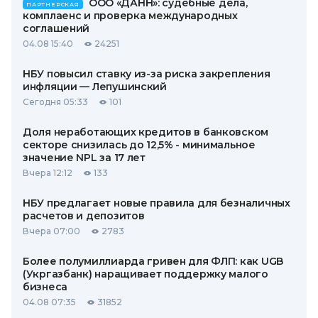
ООО «ДАНН»: судебные дела,
ПАРТНЕРСКАЯ
комплаенс и проверка международных
соглашений
04.08 15:40
24251
НБУ повысил ставку из-за риска закрепления
инфляции — Лепушинский
Сегодня 05:33
101
Доля неработающих кредитов в банковском
секторе снизилась до 12,5% - минимальное
значение NPL за 17 лет
Вчера 12:12
133
НБУ предлагает новые правила для безналичных
расчетов и депозитов
Вчера 07:00
2783
Более полумиллиарда гривен для ФЛП: как UGB
(Укргазбанк) наращивает поддержку малого
бизнеса
04.08 07:35
31852