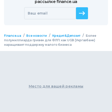
рассылке finance.ua
Ваш email
/
/
/
Finance.ua
Все новости
Кредит&Депозит
Более
полумиллиарда гривен для ФЛП: как UGB (Укргазбанк)
наращивает поддержку малого бизнеса
Место для вашей рекламы