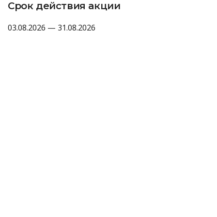
Срок действия акции
03.08.2026 — 31.08.2026
Важно
Промокод не суммируется с другими
акциями, промокодами и скидками.
Компания оставляет за собой право не
предоставлять промокод, если отзыв не
прошел модерацию Minfin или имеет
признаки искусственного накручивания.
Отправляя данные для получения промокода,
вы соглашаетесь на их обработку компанией
MyCredit исключительно с целью проверки
участия в акции. Ваши персональные данные
не передаются третьим лицам.