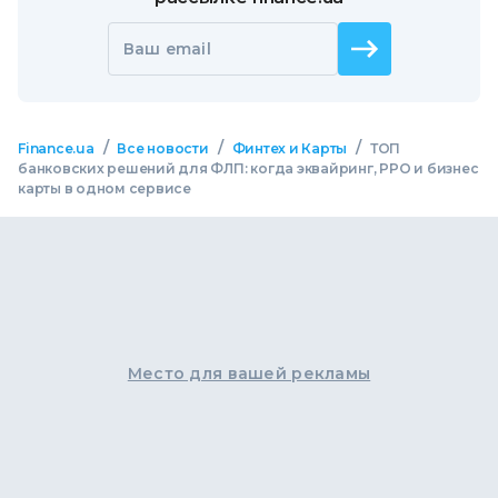
Ваш email
/
/
/
Finance.ua
Все новости
Финтех и Карты
ТОП
банковских решений для ФЛП: когда эквайринг, РРО и бизнес
карты в одном сервисе
Место для вашей рекламы