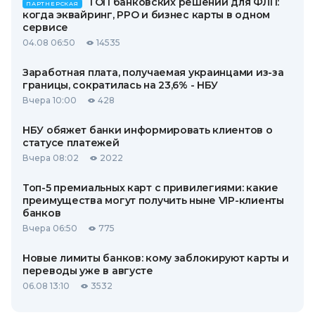
ТОП банковских решений для ФЛП:
ПАРТНЕРСКАЯ
когда эквайринг, РРО и бизнес карты в одном
сервисе
04.08 06:50
14535
Заработная плата, получаемая украинцами из-за
границы, сократилась на 23,6% - НБУ
Вчера 10:00
428
НБУ обяжет банки информировать клиентов о
статусе платежей
Вчера 08:02
2022
Топ-5 премиальных карт с привилегиями: какие
преимущества могут получить ныне VIP-клиенты
банков
Вчера 06:50
775
Новые лимиты банков: кому заблокируют карты и
переводы уже в августе
06.08 13:10
3532