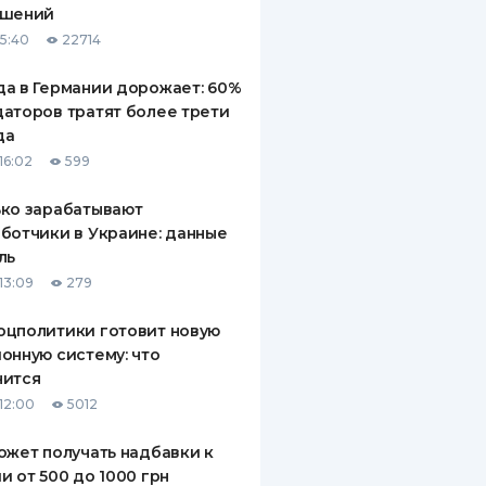
ашений
ДИТЕЛИ ПО
15:40
22714
ВАНИЮ
а в Германии дорожает: 60%
РАХОВЫЕ ПОЛИСЫ
аторов тратят более трети
да
ВЫЕ КОМПАНИИ
16:02
599
 О СТРАХОВЫХ
ИЯХ
ко зарабатывают
ботчики в Украине: данные
КА И ОПЛАТА
ль
13:09
279
ТЫ
оцполитики готовит новую
онную систему: что
нится
12:00
5012
ожет получать надбавки к
и от 500 до 1000 грн