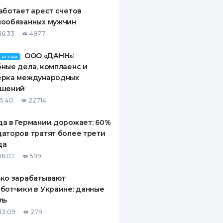
аботает арест счетов
нообязанных мужчин
16:33
4977
ООО «ДАНН»:
ЕРСКАЯ
ные дела, комплаенс и
ерка международных
ашений
15:40
22714
а в Германии дорожает: 60%
аторов тратят более трети
да
16:02
599
ко зарабатывают
ботчики в Украине: данные
ль
13:09
279