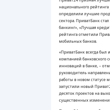
Приват24 признан лучши
национального рейтинга
определили лучшие прод
сектора. ПриватБанк ста
банкинг», «Лучшая креди
рейтинга отметили Прив
мобильных банков.
«ПриватБанк всегда был 
компанией банковского се
инноваций в банке, – от
руководитель направления
работы в новом статусе 
запустили новый Приват24,
десяток проектов на выхо
существенных изменений