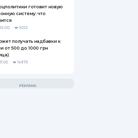
оцполитики готовит новую
онную систему: что
нится
12:00
5012
ожет получать надбавки к
и от 500 до 1000 грн
ица)
11:05
14975