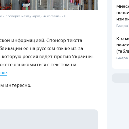
Минс
пенси
нс и проверка международных соглашений
изме
Вчера 
Кто м
ской информацией. Спонсор текста
пенси
бликации ее на русском языке из-за
(табл
которую россия ведет против Украины.
Вчера 
ожете ознакомиться с текстом на
лке
.
ам интересно.