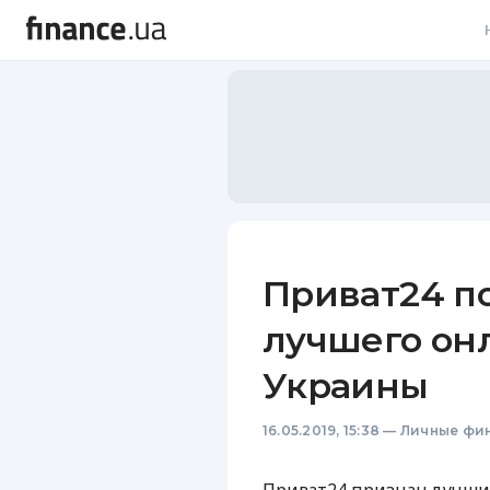
В
В
Л
А
Н
Приват24 п
С
лучшего он
П
Украины
Т
16.05.2019, 15:38
—
Личные фи
Р