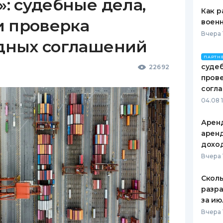
: судебные дела,
Как р
и проверка
воен
Вчера 
дных соглашений
ПАРТН
судеб
22692
пров
согл
04.08 
Аренд
аренд
дохо
Вчера 
Сколь
разра
за ию
Вчера 