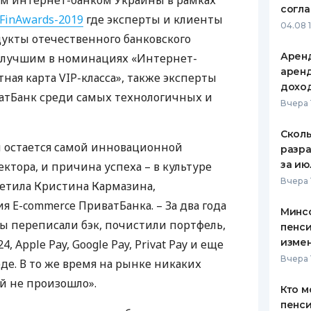
м интернет-банком Украины в рамках
согл
FinAwards-2019
где эксперты и клиенты
ЕЖЕМЕСЯЧНЫЙ ОБЗОР
ПУТЕВО
04.08 
КЕШБЭКА
СТРАХО
укты отечественного банковского
Аренд
л лучшим в номинациях «Интернет-
ПУТЕВОДИТЕЛИ ПО
ВСЕ СТ
аренд
тная карта
VIP
-класса», также эксперты
БАНКОВСКИМ КАРТАМ
дохо
СТРАХО
атБанк среди самых технологичных и
Вчера 
ОТЗЫВЫ
КОМПАН
Сколь
и остается самой инновационной
разра
ДОСТАВ
за ию
ктора, и причина успеха – в культуре
Вчера 
метила Кристина Кармазина,
КОНТАК
 E-commerce ПриватБанка. – За два года
Минс
мы переписали бэк, почистили портфель,
пенси
изме
 Apple Pay, Google Pay, Privat Pay и еще
Вчера 
де. В то же время на рынке никаких
 не произошло».
Кто м
пенси