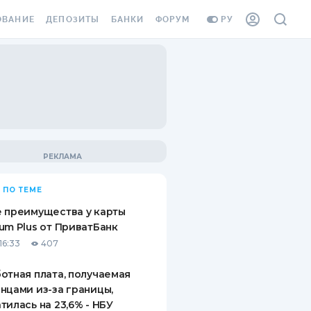
ОВАНИЕ
ДЕПОЗИТЫ
БАНКИ
ФОРУМ
РУ
ВСЕ ДЕПОЗИТЫ
ВСЕ БАНКИ
ВАНИЕ ЖИЛЬЯ ОТ
ДЕПОЗИТЫ В USD
ОТЗЫВЫ О БАНКАХ
И ШАХЕДОВ
ДЕПОЗИТЫ В EUR
МИКРОФИНАНСОВЫЕ
АХОВКА ЗАГРАНИЦУ
ОРГАНИЗАЦИИ
БОНУС К ДЕПОЗИТАМ
ОТЗЫВЫ ОБ МФО
УСЛОВИЯ АКЦИИ
Я КАРТА
 ПО ТЕМЕ
ВОПРОСЫ И ОТВЕТЫ
ОННАЯ ВИНЬЕТКА
 преимущества у карты
ДЕПОЗИТНЫЙ КАЛЬКУЛЯТОР
um Plus от ПриватБанк
Я СОТРУДНИКОВ
16:33
407
ПУТЕВОДИТЕЛИ ПО
SSISTANCE
СБЕРЕЖЕНИЯМ
отная плата, получаемая
нцами из-за границы,
ВАНИЕ ОТ
тилась на 23,6% - НБУ
ТНЫХ СЛУЧАЕВ