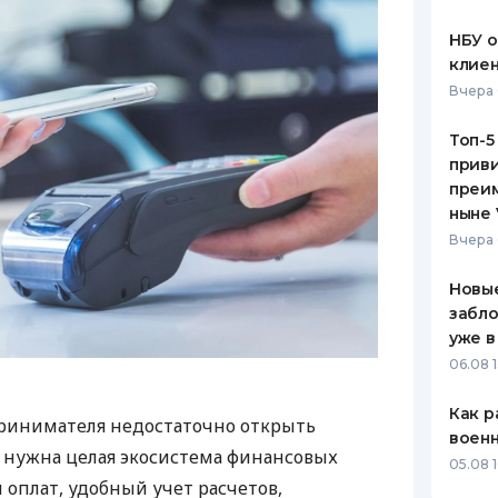
НБУ 
клиен
Вчера 
Топ-5
приви
преим
ныне 
Вчера 
Новые
забло
уже в
06.08 1
Как р
ринимателя недостаточно открыть
воен
у нужна целая экосистема финансовых
05.08 1
 оплат, удобный учет расчетов,