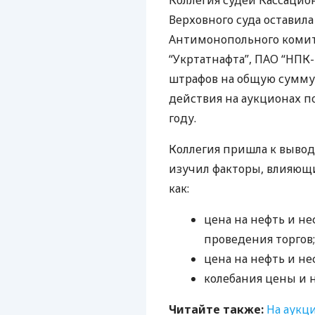
Коллегия судей Кассацион
Верховного суда оставил
Антимонопольного комите
“Укртатнафта”,
ПАО
“
НПК
штрафов на общую сумму 
действия на аукционах п
году.
Коллегия пришла к вывод
изучил факторы, влияющи
как:
цена на нефть и н
проведения торгов;
цена на нефть и н
колебания цены и 
Читайте также:
На аукц