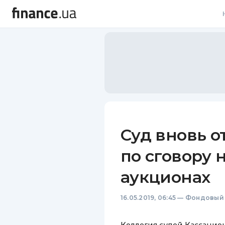
В
В
Л
А
Н
Суд вновь 
С
по сговору 
П
аукционах
Т
16.05.2019, 06:45
—
Фондовый
Р