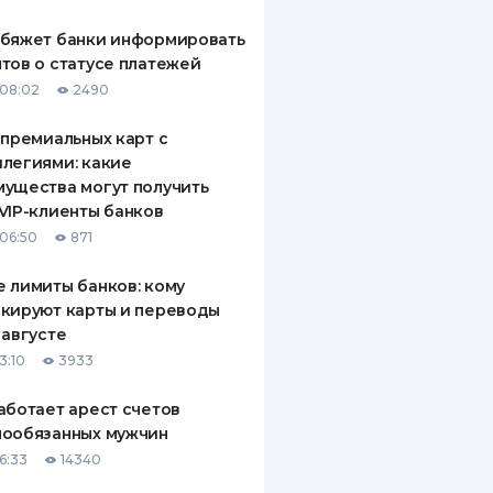
обяжет банки информировать
тов о статусе платежей
08:02
2490
 премиальных карт с
легиями: какие
ущества могут получить
VIP-клиенты банков
06:50
871
 лимиты банков: кому
кируют карты и переводы
 августе
3:10
3933
аботает арест счетов
нообязанных мужчин
6:33
14340