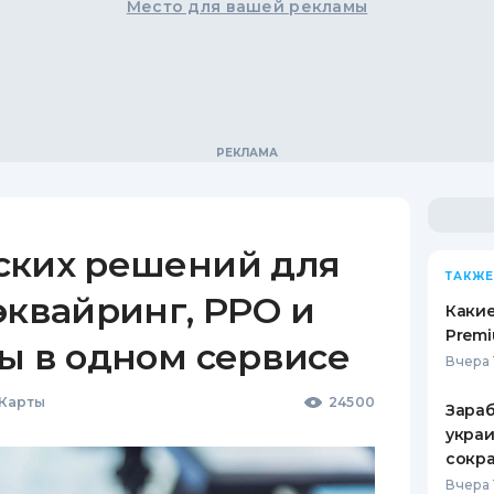
Место для вашей рекламы
ских решений для
ТАКЖЕ
эквайринг, РРО и
Какие
Premi
ы в одном сервисе
Вчера 
 Карты
24500
Зараб
украи
сокра
Вчера 