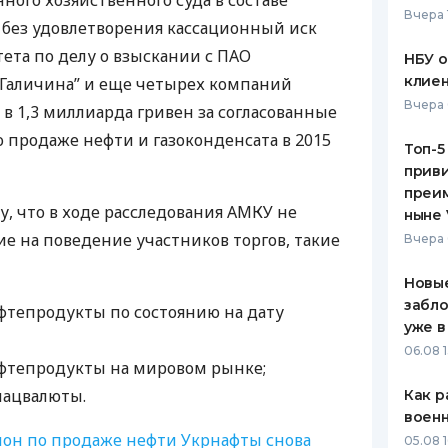
ного хозяйственного суда в составе
Вчера 
а без удовлетворения кассационный иск
ЕЖЕМЕСЯЧНЫЙ ОБЗОР
ПУТЕВО
КЕШБЭКА
СТРАХО
та по делу о взыскании с
ПАО
НБУ 
клиен
-Галичина” и еще четырех компаний
ПУТЕВОДИТЕЛИ ПО
ВСЕ СТ
Вчера 
в 1,3 миллиарда гривен за согласованные
БАНКОВСКИМ КАРТАМ
СТРАХО
о продаже нефти и газоконденсата в 2015
Топ-5
приви
ОТЗЫВЫ
КОМПАН
преим
у, что в ходе расследования
АМКУ
не
ныне 
ДОСТАВ
е на поведение участников торгов, такие
Вчера 
КОНТАК
Новые
забло
ефтепродукты по состоянию на дату
уже в
06.08 1
ефтепродукты на мировом рынке;
нацвалюты.
Как р
воен
ион по продаже нефти Укрнафты снова
05.08 1