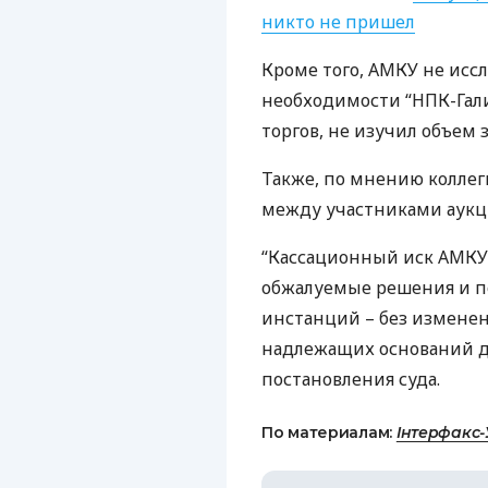
никто не пришел
Кроме того,
АМКУ
не иссл
необходимости “
НПК
-Га
торгов, не изучил объем 
Также, по мнению коллеги
между участниками аукц
“Кассационный иск
АМКУ
обжалуемые решения и 
инстанций – без изменен
надлежащих оснований дл
постановления суда.
По материалам:
Інтерфакс-