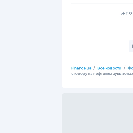
ПО
/
/
Finance.ua
Все новости
Фо
сговору на нефтяных аукциона