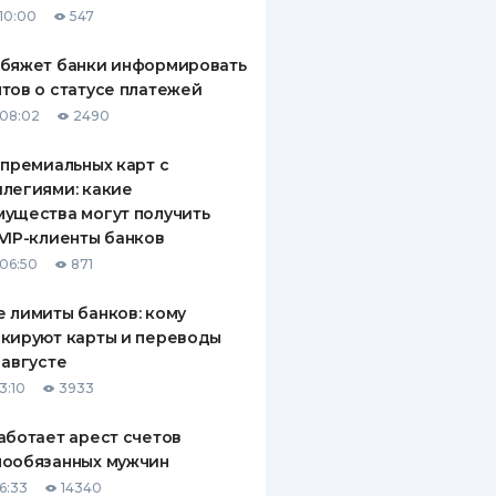
10:00
547
ДИТЕЛИ ПО
ВАНИЮ
обяжет банки информировать
тов о статусе платежей
РАХОВЫЕ ПОЛИСЫ
08:02
2490
ВЫЕ КОМПАНИИ
 премиальных карт с
легиями: какие
 О СТРАХОВЫХ
ИЯХ
ущества могут получить
VIP-клиенты банков
КА И ОПЛАТА
06:50
871
ТЫ
 лимиты банков: кому
кируют карты и переводы
 августе
3:10
3933
аботает арест счетов
нообязанных мужчин
6:33
14340