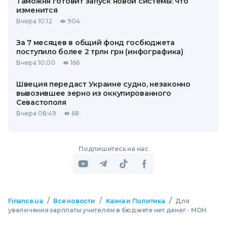
Таможня готовит запуск новой системы: что
изменится
Вчера 10:12
904
За 7 месяцев в общий фонд госбюджета
поступило более 2 трлн грн (инфографика)
Вчера 10:00
166
Швеция передаст Украине судно, незаконно
вывозившее зерно из оккупированного
Севастополя
Вчера 08:49
68
Подпишитесь на нас
/
/
/
Finance.ua
Все новости
Казна и Политика
Для
увеличения зарплаты учителям в бюджете нет денег - МОН