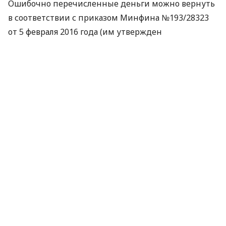
Ошибочно перечисленные деньги можно вернуть
в соответствии с приказом Минфина №193/28323
от 5 февраля 2016 года (им утвержден
соответствующий порядок). То есть в порядке
календарной очередности и на основании
заявления плательщика о таком возврате.
Возврат ошибочно перечисленного
ЕСВ
возможен
в четырех случаях:
Чрезмерной или ошибочной уплаты сумм
единого взноса и/или примененных
финансовых санкций на соответствующий
счет 3719.
Ошибочной уплаты сумм единого взноса и/
или примененных финансовых санкций на
нарушение счет 3719.