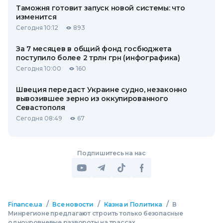
Таможня готовит запуск новой системы: что
изменится
Сегодня 10:12
893
За 7 месяцев в общий фонд госбюджета
поступило более 2 трлн грн (инфографика)
Сегодня 10:00
160
Швеция передаст Украине судно, незаконно
вывозившее зерно из оккупированного
Севастополя
Сегодня 08:49
67
Подпишитесь на нас
/
/
/
Finance.ua
Все новости
Казна и Политика
В
Минрегионе предлагают строить только безопасные
одноуровневые развороты на трассах