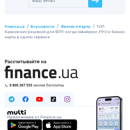
Ваш email
/
/
/
Finance.ua
Все новости
Финтех и Карты
ТОП
банковских решений для ФЛП: когда эквайринг, РРО и бизнес
карты в одном сервисе
Рассчитывайте на
0 800 307 555
звонки бесплатны
Приложение от Finance.ua