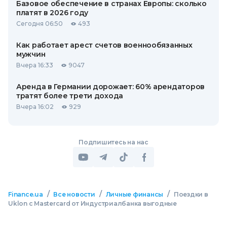
Базовое обеспечение в странах Европы: сколько
платят в 2026 году
Сегодня 06:50
493
Как работает арест счетов военнообязанных
мужчин
Вчера 16:33
9047
Аренда в Германии дорожает: 60% арендаторов
тратят более трети дохода
Вчера 16:02
929
Подпишитесь на нас
/
/
/
Finance.ua
Все новости
Личные финансы
Поездки в
Uklon с Mastercard от Индустриалбанка выгодные