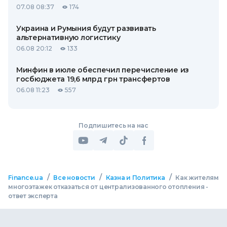
07.08 08:37
174
Украина и Румыния будут развивать
альтернативную логистику
06.08 20:12
133
Минфин в июле обеспечил перечисление из
госбюджета 19,6 млрд грн трансфертов
06.08 11:23
557
Подпишитесь на нас
/
/
/
Finance.ua
Все новости
Казна и Политика
Как жителям
многоэтажек отказаться от централизованного отопления -
ответ эксперта