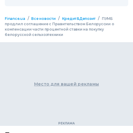
/
/
/
Finance.ua
Все новости
Кредит&Депозит
ПУМБ
продлил соглашение с Правительством Белоруссии о
компенсации части процентной ставки на покупку
белорусской сельхозтехники
Место для вашей рекламы