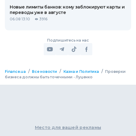
Новые лимиты банков: кому заблокируют карты и
переводы уже в августе
06.08 13:10
3916
Подпишитесь на нас
/
/
/
Finance.ua
Все новости
Казна и Политика
Проверки
бизнеса должны быть точечными - Луценко
Место для вашей рекламы