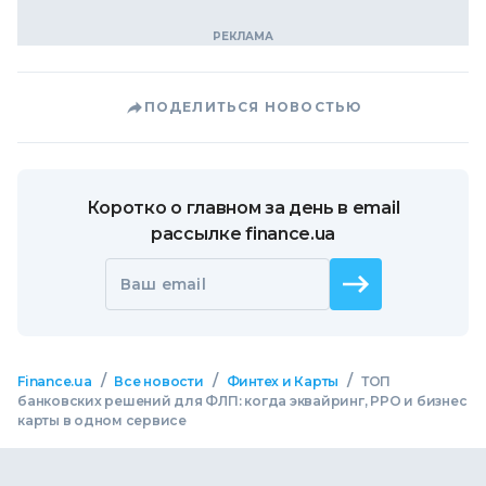
ПОДЕЛИТЬСЯ НОВОСТЬЮ
Коротко о главном за день в email
рассылке finance.ua
Ваш email
/
/
/
Finance.ua
Все новости
Финтех и Карты
ТОП
банковских решений для ФЛП: когда эквайринг, РРО и бизнес
карты в одном сервисе