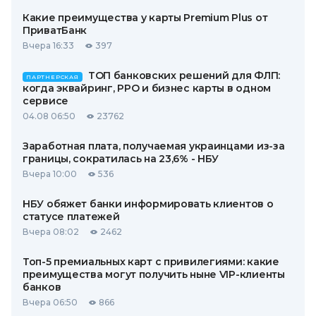
Какие преимущества у карты Premium Plus от
ПриватБанк
Вчера 16:33
397
ТОП банковских решений для ФЛП:
ПАРТНЕРСКАЯ
когда эквайринг, РРО и бизнес карты в одном
сервисе
04.08 06:50
23762
Заработная плата, получаемая украинцами из-за
границы, сократилась на 23,6% - НБУ
Вчера 10:00
536
НБУ обяжет банки информировать клиентов о
статусе платежей
Вчера 08:02
2462
Топ-5 премиальных карт с привилегиями: какие
преимущества могут получить ныне VIP-клиенты
банков
Вчера 06:50
866