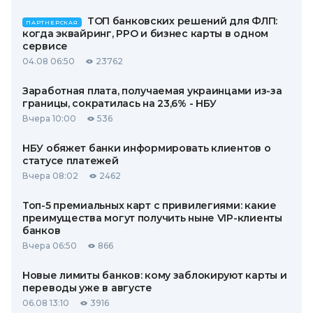
ТОП банковских решений для ФЛП:
ПАРТНЕРСКАЯ
когда эквайринг, РРО и бизнес карты в одном
сервисе
04.08 06:50
23762
Заработная плата, получаемая украинцами из-за
границы, сократилась на 23,6% - НБУ
Вчера 10:00
536
НБУ обяжет банки информировать клиентов о
статусе платежей
Вчера 08:02
2462
Топ-5 премиальных карт с привилегиями: какие
преимущества могут получить ныне VIP-клиенты
банков
Вчера 06:50
866
Новые лимиты банков: кому заблокируют карты и
переводы уже в августе
06.08 13:10
3916