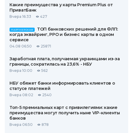
Какие преимущества у карты Premium Plus от
ПриватБанк
Вчера 16:33
427
ТОП банковских решений для ФЛП:
ПАРТНЕРСКАЯ
когда эквайринг, РРО и бизнес карты в одном
сервисе
04.08 06:50
25871
Заработная плата, получаемая украинцами из-за
границы, сократилась на 23,6% - НБУ
Вчера 10:00
562
НБУ обяжет банки информировать клиентов о
статусе платежей
Вчера 08:02
2540
Топ-5 премиальных карт с привилегиями: какие
преимущества могут получить ныне VIP-клиенты
банков
Вчера 06:50
878