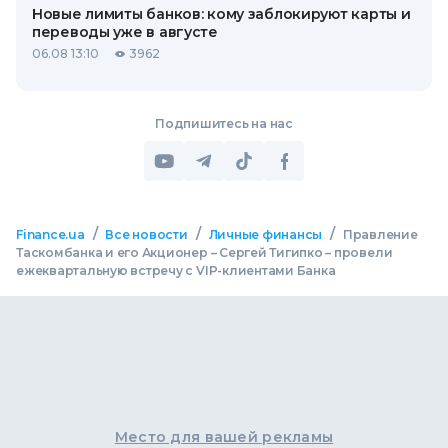
Новые лимиты банков: кому заблокируют карты и
переводы уже в августе
06.08 13:10
3962
Подпишитесь на нас
/
/
/
Finance.ua
Все новости
Личные финансы
Правление
Таскомбанка и его Акционер – Сергей Тигипко – провели
ежеквартальную встречу с VIP-клиентами Банка
Место для вашей рекламы