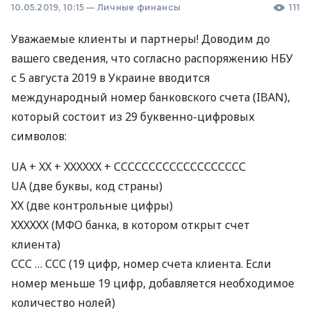
10.05.2019, 10:15
—
Личные финансы
111
Уважаемые клиенты и партнеры! Доводим до
вашего сведения, что согласно распоряжению
НБУ
с 5 августа 2019 в Украине вводится
международный номер банковского счета (
IBAN
),
который состоит из 29 буквенно-цифровых
символов:
UA + XX +
XXXXXX
+
ССССССССССССССССССС
UA (две буквы, код страны)
ХХ (две контрольные цифры)
ХХХХХХ
(
МФО
банка, в котором открыт счет
клиента)
ССС
…
ССС
(19 цифр, номер счета клиента. Если
номер меньше 19 цифр, добавляется необходимое
количество нолей)