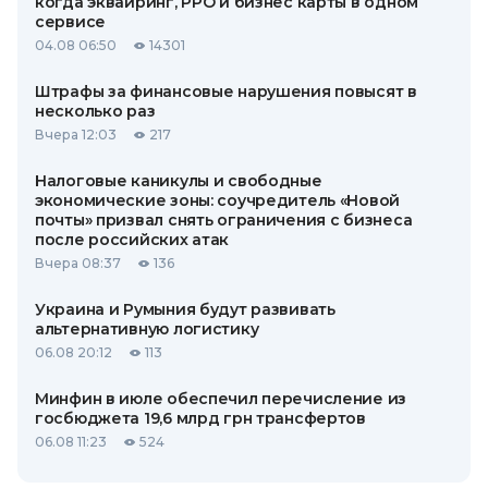
когда эквайринг, РРО и бизнес карты в одном
сервисе
04.08 06:50
14301
Штрафы за финансовые нарушения повысят в
несколько раз
Вчера 12:03
217
Налоговые каникулы и свободные
экономические зоны: соучредитель «Новой
почты» призвал снять ограничения с бизнеса
после российских атак
Вчера 08:37
136
Украина и Румыния будут развивать
альтернативную логистику
06.08 20:12
113
Минфин в июле обеспечил перечисление из
госбюджета 19,6 млрд грн трансфертов
06.08 11:23
524