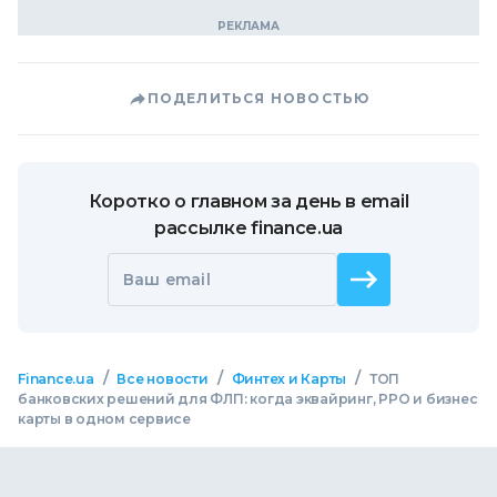
ПОДЕЛИТЬСЯ НОВОСТЬЮ
Коротко о главном за день в email
рассылке finance.ua
Ваш email
/
/
/
Finance.ua
Все новости
Финтех и Карты
ТОП
банковских решений для ФЛП: когда эквайринг, РРО и бизнес
карты в одном сервисе