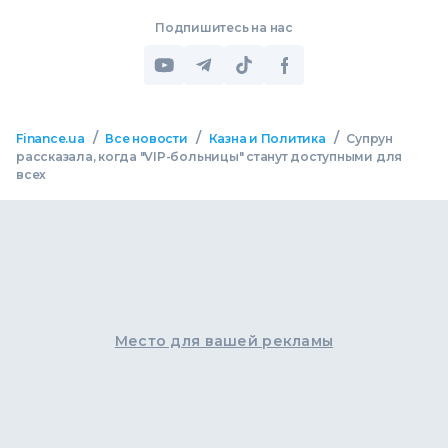
Подпишитесь на нас
/
/
/
Finance.ua
Все новости
Казна и Политика
Супрун
рассказала, когда "VIP-больницы" станут доступными для
всех
Место для вашей рекламы