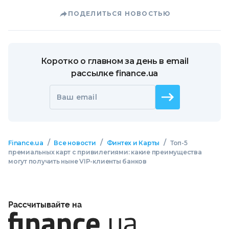
ПОДЕЛИТЬСЯ НОВОСТЬЮ
Коротко о главном за день в email
рассылке finance.ua
Ваш email
/
/
/
Finance.ua
Все новости
Финтех и Карты
Топ-5
премиальных карт с привилегиями: какие преимущества
могут получить ныне VIP-клиенты банков
Рассчитывайте на