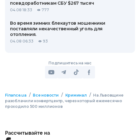
псевдоработникам СБУ $267 тысяч
04.08 18:33
777
Во время зимних блекаутов мошенники
поставляли некачественный уголь для
отопления.
04.08 06:33
93
Подпишитесь на нас
/
/
/
Finance.ua
Все новости
Криминал
На Львовщине
разоблачили конвертцентр, через который ежемесячно
проходило 500 миллионов
Рассчитывайте на