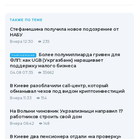
ТАКЖЕ ПО ТЕМЕ
Стефанишина получила новое подозрение от
НАБУ
Вчера 12:30
235
Более полумиллиарда гривен для
ПАРТНЕРСКАЯ
ФЛП: как UGB (Укргазбанк) наращивает
поддержку малого бизнеса
04.08 07:35
35662
В Киеве разоблачили call-центр, который
обманывал чехов под видом криптоинвестиций
Вчера 11:33
154
На Волыни чиновник Укрзализныци направил 17
работников строить свой дом
Вчера 06:42
148
В Киеве два пенсионера отдали «на проверку»