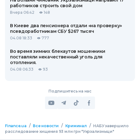
На Волыни чиновник Укрзализныци направил 17
работников строить свой дом
Вчера 06:42
148
В Киеве два пенсионера отдали «на проверку»
псевдоработникам СБУ $267 тысяч
04.08 18:33
777
Во время зимних блекаутов мошенники
поставляли некачественный уголь для
отопления.
04.08 06:33
93
Подпишитесь на нас
/
/
/
Finance.ua
Все новости
Криминал
НАБУ завершило
расследование хищения 93 млн грн "Укрзализныци"