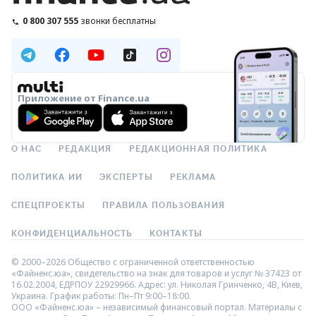
0 800 307 555
звонки бесплатны
Приложение от Finance.ua
О НАС
РЕДАКЦИЯ
РЕДАКЦИОННАЯ ПОЛИТИКА
ПОЛИТИКА ИИ
ЭКСПЕРТЫ
РЕКЛАМА
СПЕЦПРОЕКТЫ
ПРАВИЛА ПОЛЬЗОВАНИЯ
КОНФИДЕНЦИАЛЬНОСТЬ
КОНТАКТЫ
© 2000–2026 Общество с ограниченной ответственностью
«Файненс.юа», свидетельство на знак для товаров и услуг № 37423 от
16.02.2004, ЕДРПОУ 22929966. Адрес: ул. Николая Гринченко, 4В, Киев,
Украина. График работы: Пн–Пт 9:00–18:00.
ООО «Файненс.юа» – независимый финансовый портал. Материалы с