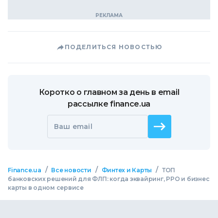
ПОДЕЛИТЬСЯ НОВОСТЬЮ
Коротко о главном за день в email
рассылке finance.ua
Ваш email
/
/
/
Finance.ua
Все новости
Финтех и Карты
ТОП
банковских решений для ФЛП: когда эквайринг, РРО и бизнес
карты в одном сервисе