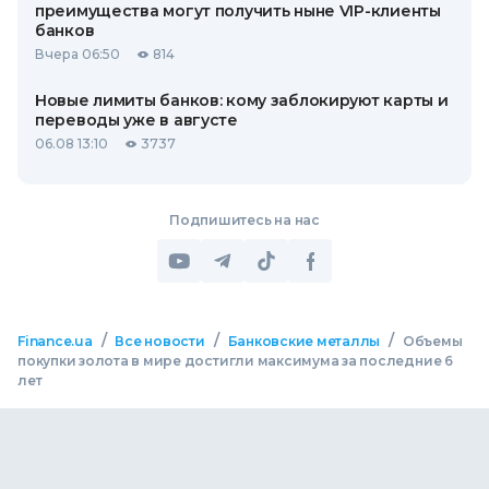
преимущества могут получить ныне VIP-клиенты
банков
Вчера 06:50
814
Новые лимиты банков: кому заблокируют карты и
переводы уже в августе
06.08 13:10
3737
Подпишитесь на нас
/
/
/
Finance.ua
Все новости
Банковские металлы
Объемы
покупки золота в мире достигли максимума за последние 6
лет