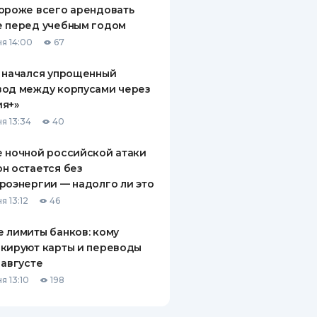
ороже всего арендовать
е перед учебным годом
я 14:00
67
 начался упрощенный
вод между корпусами через
ия+»
я 13:34
40
 ночной российской атаки
н остается без
роэнергии — надолго ли это
я 13:12
46
 лимиты банков: кому
кируют карты и переводы
 августе
я 13:10
198