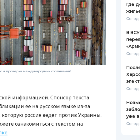
Где д
жиль
Сегодн
В ВСУ
пере
«Арм
Сегодн
После
нс и проверка международных соглашений
Херсо
элект
Сегодн
ской информацией. Спонсор текста
Новые
бликации ее на русском языке из-за
забло
которую россия ведет против Украины.
уже в
ожете ознакомиться с текстом на
Сегодн
лке
.