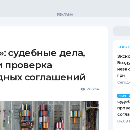
ТАКЖЕ
: судебные дела,
Экск
и проверка
Возду
незак
дных соглашений
грн
Сегодн
28354
ПАРТН
судеб
пров
согл
04.08 