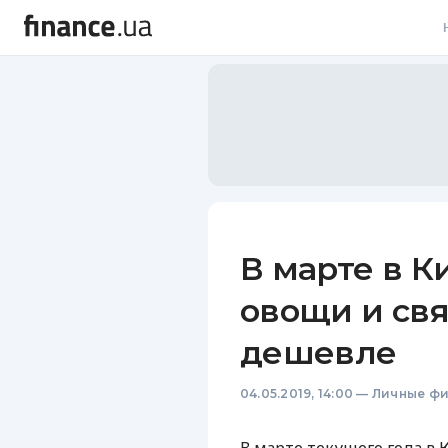
В
В
Л
А
Н
В марте в 
С
овощи и свя
П
дешевле
Т
04.05.2019, 14:00
—
Личные ф
Р