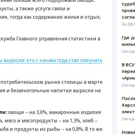
 Киеве больше всего подорожали овощи,
судеб
кты, а также услуги связи и
ЕЖЕМЕСЯЧНЫЙ ОБЗОР
ПУТЕВО
пров
КЕШБЭКА
СТРАХО
е, тогда как содержание жилья и отдых,
согл
04.08 
ПУТЕВОДИТЕЛИ ПО
ВСЕ СТ
БАНКОВСКИМ КАРТАМ
Где д
служба Главного управления статистики в
СТРАХО
жиль
ОТЗЫВЫ
Сегодн
КОМПАН
 выросли: кто с начала года стал получать
В ВСУ
ДОСТАВ
пере
«Арм
 потребительском рынке столицы в марте
КОНТАК
Сегодн
я и безалкогольные напитки выросли на
После
Херсо
ли:
овощи – на 3,6%, макаронные изделия
элект
Сегодн
6%, мясо и мясопродукты – на 1,3%, хлеб –
 рыба и продукты из рыбы – на 0,8%. В то же
Новые