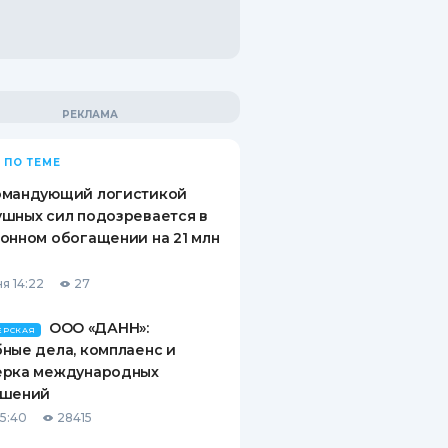
 ПО ТЕМЕ
омандующий логистикой
шных сил подозревается в
онном обогащении на 21 млн
я 14:22
27
ООО «ДАНН»:
ЕРСКАЯ
ные дела, комплаенс и
ерка международных
ашений
15:40
28415