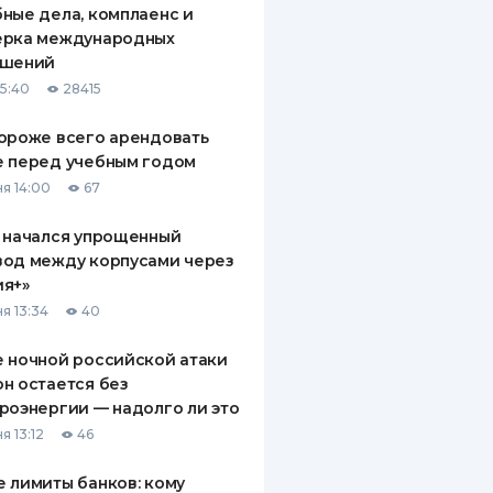
ные дела, комплаенс и
ДИТЕЛИ ПО
ерка международных
ВАНИЮ
ашений
15:40
28415
РАХОВЫЕ ПОЛИСЫ
ороже всего арендовать
ВЫЕ КОМПАНИИ
е перед учебным годом
 О СТРАХОВЫХ
я 14:00
67
ИЯХ
 начался упрощенный
КА И ОПЛАТА
вод между корпусами через
ия+»
ТЫ
я 13:34
40
 ночной российской атаки
н остается без
роэнергии — надолго ли это
я 13:12
46
 лимиты банков: кому