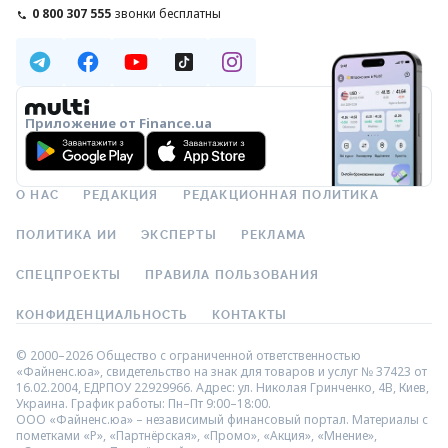
0 800 307 555
звонки бесплатны
Приложение от Finance.ua
О НАС
РЕДАКЦИЯ
РЕДАКЦИОННАЯ ПОЛИТИКА
ПОЛИТИКА ИИ
ЭКСПЕРТЫ
РЕКЛАМА
СПЕЦПРОЕКТЫ
ПРАВИЛА ПОЛЬЗОВАНИЯ
КОНФИДЕНЦИАЛЬНОСТЬ
КОНТАКТЫ
© 2000–2026 Общество с ограниченной ответственностью
«Файненс.юа», свидетельство на знак для товаров и услуг № 37423 от
16.02.2004, ЕДРПОУ 22929966. Адрес: ул. Николая Гринченко, 4В, Киев,
Украина. График работы: Пн–Пт 9:00–18:00.
ООО «Файненс.юа» – независимый финансовый портал. Материалы с
пометками «Р», «Партнёрская», «Промо», «Акция», «Мнение»,