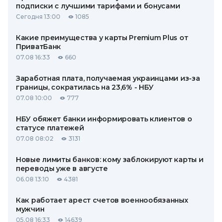
подписки с лучшими тарифами и бонусами
Сегодня 13:00
1085
Какие преимущества у карты Premium Plus от
ПриватБанк
07.08 16:33
660
Заработная плата, получаемая украинцами из-за
границы, сократилась на 23,6% - НБУ
07.08 10:00
777
НБУ обяжет банки информировать клиентов о
статусе платежей
07.08 08:02
3131
Новые лимиты банков: кому заблокируют карты и
переводы уже в августе
06.08 13:10
4381
Как работает арест счетов военнообязанных
мужчин
05.08 16:33
14639