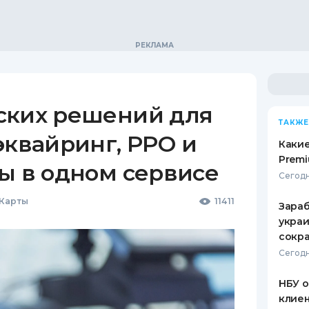
ских решений для
ТАКЖЕ
эквайринг, РРО и
Какие
Premi
ы в одном сервисе
Сегодн
 Карты
11411
Зараб
украи
сокра
Сегодн
НБУ 
клиен