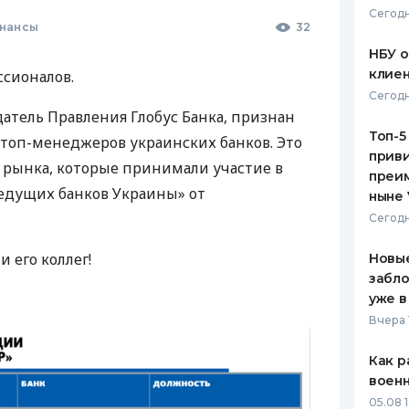
Сегодн
нансы
32
ЕЖЕМЕСЯЧНЫЙ ОБЗОР
ПУТЕВО
КЕШБЭКА
СТРАХО
НБУ 
клиен
ссионалов.
ПУТЕВОДИТЕЛИ ПО
ВСЕ СТ
Сегодн
БАНКОВСКИМ КАРТАМ
атель Правления Глобус Банка, признан
СТРАХО
Топ-5
топ-менеджеров украинских банков. Это
приви
ОТЗЫВЫ
 рынка, которые принимали участие в
КОМПАН
преим
едущих банков Украины» от
ныне 
ДОСТАВ
Сегодн
КОНТАК
 его коллег!
Новые
забло
уже в
Вчера 
Как р
воен
05.08 1