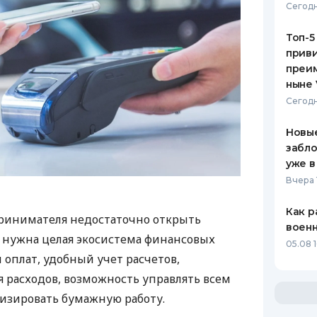
Сегодн
Топ-5
приви
преим
ныне 
Сегодн
Новые
забло
уже в
Вчера 
Как р
ринимателя недостаточно открыть
воен
у нужна целая экосистема финансовых
05.08 1
 оплат, удобный учет расчетов,
 расходов, возможность управлять всем
изировать бумажную работу.