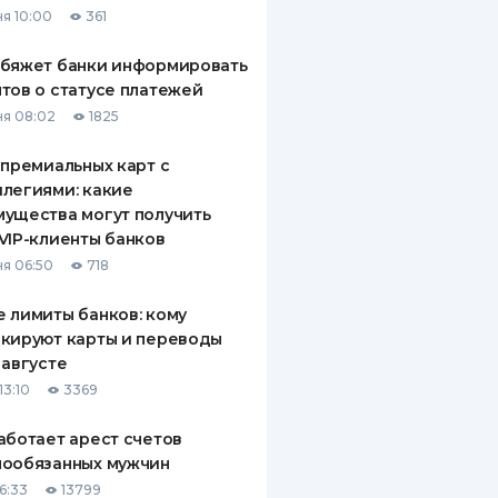
я 10:00
361
ДИТЕЛИ ПО
ВАНИЮ
обяжет банки информировать
тов о статусе платежей
РАХОВЫЕ ПОЛИСЫ
я 08:02
1825
ВЫЕ КОМПАНИИ
 премиальных карт с
легиями: какие
 О СТРАХОВЫХ
ИЯХ
ущества могут получить
VIP-клиенты банков
КА И ОПЛАТА
я 06:50
718
ТЫ
 лимиты банков: кому
кируют карты и переводы
 августе
13:10
3369
аботает арест счетов
нообязанных мужчин
6:33
13799