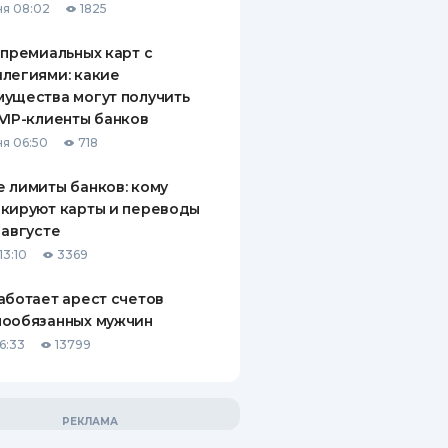
я 08:02
1825
 премиальных карт с
легиями: какие
ущества могут получить
VIP-клиенты банков
я 06:50
718
 лимиты банков: кому
кируют карты и переводы
 августе
13:10
3369
аботает арест счетов
нообязанных мужчин
6:33
13799