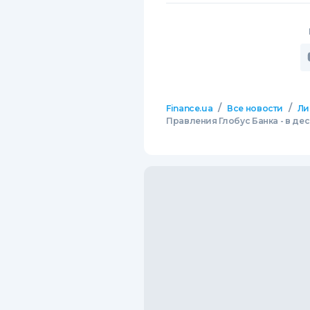
/
/
Finance.ua
Все новости
Ли
Правления Глобус Банка - в де