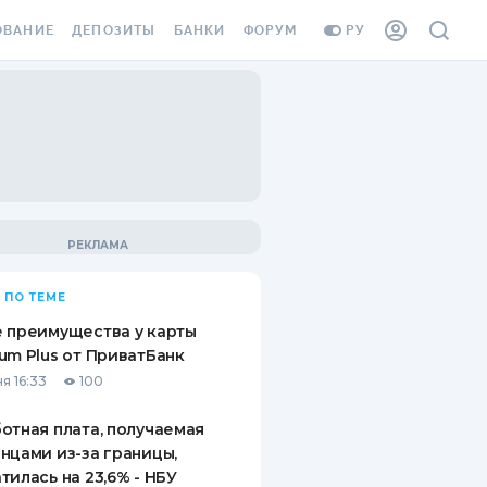
ОВАНИЕ
ДЕПОЗИТЫ
БАНКИ
ФОРУМ
РУ
ВСЕ ДЕПОЗИТЫ
ВСЕ БАНКИ
ВАНИЕ ЖИЛЬЯ ОТ
ДЕПОЗИТЫ В USD
ОТЗЫВЫ О БАНКАХ
И ШАХЕДОВ
ДЕПОЗИТЫ В EUR
МИКРОФИНАНСОВЫЕ
АХОВКА ЗАГРАНИЦУ
ОРГАНИЗАЦИИ
БОНУС К ДЕПОЗИТАМ
ОТЗЫВЫ ОБ МФО
УСЛОВИЯ АКЦИИ
Я КАРТА
 ПО ТЕМЕ
ВОПРОСЫ И ОТВЕТЫ
ОННАЯ ВИНЬЕТКА
 преимущества у карты
ДЕПОЗИТНЫЙ КАЛЬКУЛЯТОР
um Plus от ПриватБанк
Я СОТРУДНИКОВ
я 16:33
100
ПУТЕВОДИТЕЛИ ПО
SSISTANCE
СБЕРЕЖЕНИЯМ
отная плата, получаемая
нцами из-за границы,
ВАНИЕ ОТ
тилась на 23,6% - НБУ
ТНЫХ СЛУЧАЕВ