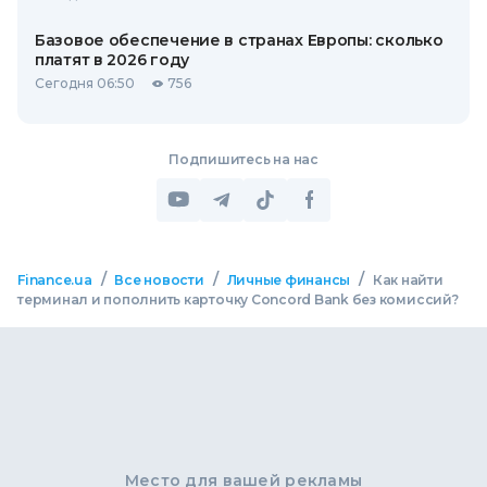
Базовое обеспечение в странах Европы: сколько
платят в 2026 году
Сегодня 06:50
756
Подпишитесь на нас
/
/
/
Finance.ua
Все новости
Личные финансы
Как найти
терминал и пополнить карточку Concord Bank без комиссий?
Место для вашей рекламы