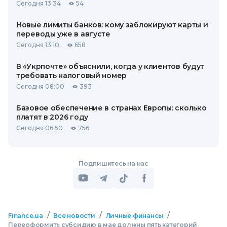
Сегодня 13:34
54
Новые лимиты банков: кому заблокируют карты и
переводы уже в августе
Сегодня 13:10
658
В «Укрпочте» объяснили, когда у клиентов будут
требовать налоговый номер
Сегодня 08:00
393
Базовое обеспечение в странах Европы: сколько
платят в 2026 году
Сегодня 06:50
756
Подпишитесь на нас
/
/
/
Finance.ua
Все новости
Личные финансы
Переоформить субсидию в мае должны пять категорий