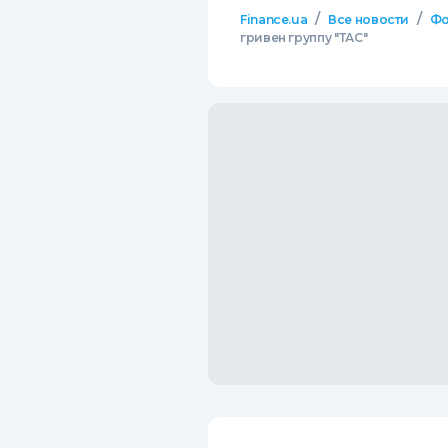
/
/
Finance.ua
Все новости
Фо
гривен группу "ТАС"