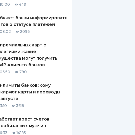
10:00
449
ДИТЕЛИ ПО
ВАНИЮ
обяжет банки информировать
тов о статусе платежей
РАХОВЫЕ ПОЛИСЫ
08:02
2096
ВЫЕ КОМПАНИИ
 премиальных карт с
легиями: какие
 О СТРАХОВЫХ
ИЯХ
ущества могут получить
VIP-клиенты банков
КА И ОПЛАТА
06:50
790
ТЫ
 лимиты банков: кому
кируют карты и переводы
 августе
3:10
3618
аботает арест счетов
нообязанных мужчин
6:33
14185