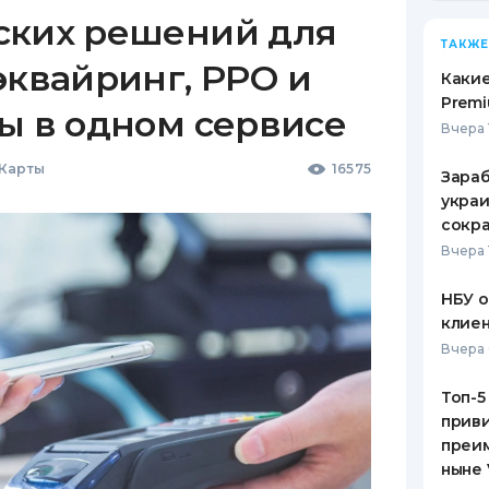
ских решений для
ТАКЖЕ
эквайринг, РРО и
Какие
Premi
ы в одном сервисе
Вчера 
 Карты
16575
Зараб
украи
сокра
Вчера 
НБУ 
клиен
Вчера 
Топ-5
приви
преим
ныне 