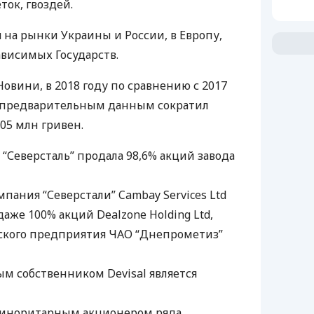
ток, гвоздей.
 на рынки Украины и России, в Европу,
висимых Государств.
Новини, в 2018 году по сравнению с 2017
 предварительным данным сократил
205 млн гривен.
а “Северсталь” продала 98,6% акций завода
мпания “Северстали” Cambay Services Ltd
аже 100% акций Dealzone Holding Ltd,
ского предприятия
ЧАО
“Днепрометиз”
 собственником Devisal является
я миноритарным акционером ряда