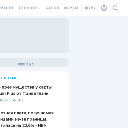
ОВАНИЕ
ДЕПОЗИТЫ
БАНКИ
ФОРУМ
РУ
ВСЕ ДЕПОЗИТЫ
ВСЕ БАНКИ
ВАНИЕ ЖИЛЬЯ ОТ
ДЕПОЗИТЫ В USD
ОТЗЫВЫ О БАНКАХ
И ШАХЕДОВ
ДЕПОЗИТЫ В EUR
МИКРОФИНАНСОВЫЕ
АХОВКА ЗАГРАНИЦУ
ОРГАНИЗАЦИИ
БОНУС К ДЕПОЗИТАМ
ОТЗЫВЫ ОБ МФО
УСЛОВИЯ АКЦИИ
Я КАРТА
 ПО ТЕМЕ
ВОПРОСЫ И ОТВЕТЫ
ОННАЯ ВИНЬЕТКА
 преимущества у карты
ДЕПОЗИТНЫЙ КАЛЬКУЛЯТОР
um Plus от ПриватБанк
Я СОТРУДНИКОВ
16:33
282
ПУТЕВОДИТЕЛИ ПО
SSISTANCE
СБЕРЕЖЕНИЯМ
отная плата, получаемая
нцами из-за границы,
ВАНИЕ ОТ
тилась на 23,6% - НБУ
ТНЫХ СЛУЧАЕВ