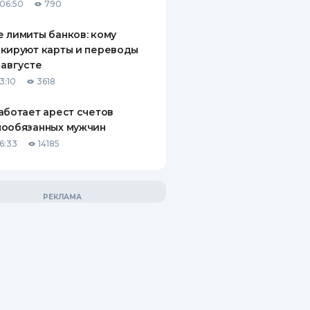
06:50
790
 лимиты банков: кому
кируют карты и переводы
 августе
3:10
3618
аботает арест счетов
нообязанных мужчин
6:33
14185