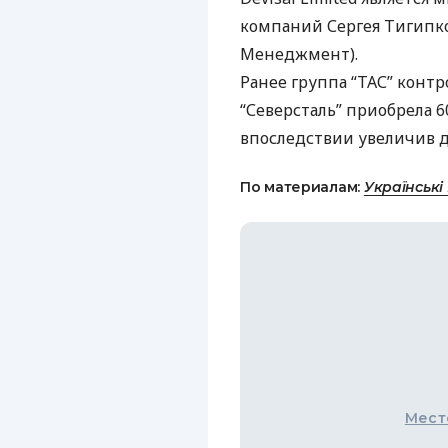
компаний Сергея Тигипко
Менеджмент).
Ранее группа “
ТАС
” конт
“Северсталь” приобрела 6
впоследствии увеличив д
По материалам:
Українські
Мест