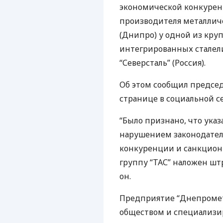
экономической конкурен
производителя металлич
(Днипро) у одной из кру
интегрированных стале
“Северсталь” (Россия).
Об этом сообщил предсе
странице в социальной се
“Было признано, что указа
нарушением законодател
конкуренции и санкционн
группу “
ТАС
” наложен штр
он.
Предприятие “Днепроме
обществом и специализи