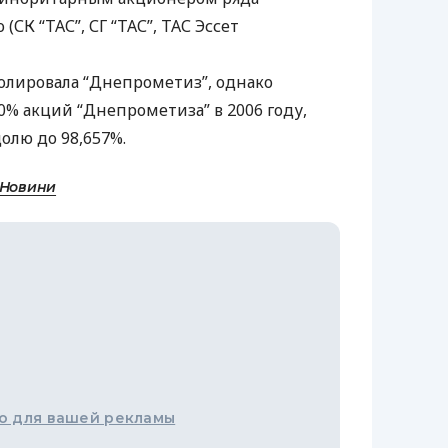
 (СК “
ТАС
”, СГ “
ТАС
”,
ТАС
Эссет
ролировала “Днепрометиз”, однако
0% акций “Днепрометиза” в 2006 году,
олю до 98,657%.
 Новини
о для вашей рекламы