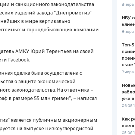
ции и санкционного законодательства
Вчера 
ЕЖЕМЕСЯЧНЫЙ ОБЗОР
ПУТЕВО
еских изделий завода “Днепрометиз”
КЕШБЭКА
СТРАХО
НБУ 
пнейших в мире вертикально
клиен
ПУТЕВОДИТЕЛИ ПО
ВСЕ СТ
литейных и горнодобывающих компаний
Вчера 
БАНКОВСКИМ КАРТАМ
СТРАХО
Топ-5
датель
АМКУ
Юрий Терентьев на своей
приви
ОТЗЫВЫ
КОМПАН
преим
ти Facebook.
ныне 
ДОСТАВ
нная сделка была осуществлена ​​с
Вчера 
ьства о защите экономической
КОНТАК
Новые
ого законодательства. На ответчика –
забло
аф в размере 55 млн гривен”, – написал
уже в
06.08 1
Как р
тиз” является публичным акционерным
воен
руется на выпуске низкоуглеродистой
05.08 1