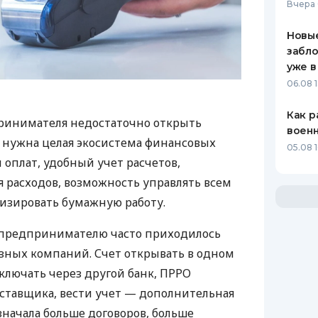
Вчера 
Новые
забло
уже в
06.08 1
Как р
ринимателя недостаточно открыть
воен
у нужна целая экосистема финансовых
05.08 1
 оплат, удобный учет расчетов,
 расходов, возможность управлять всем
изировать бумажную работу.
д предпринимателю часто приходилось
азных компаний. Счет открывать в одном
ключать через другой банк, ПРРО
оставщика, вести учет — дополнительная
значала больше договоров, больше