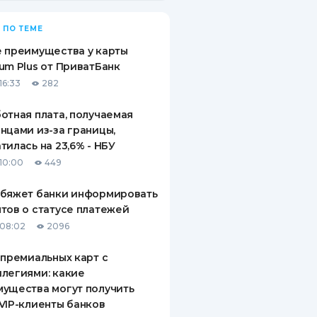
 ПО ТЕМЕ
 преимущества у карты
um Plus от ПриватБанк
16:33
282
отная плата, получаемая
нцами из-за границы,
тилась на 23,6% - НБУ
10:00
449
обяжет банки информировать
тов о статусе платежей
08:02
2096
 премиальных карт с
легиями: какие
ущества могут получить
VIP-клиенты банков