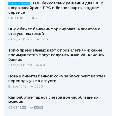
ТОП банковских решений для ФЛП:
ПАРТНЕРСКАЯ
когда эквайринг, РРО и бизнес карты в одном
сервисе
04.08 06:50
7968
НБУ обяжет банки информировать клиентов о
статусе платежей
Сегодня 08:02
1043
Топ-5 премиальных карт с привилегиями: какие
преимущества могут получить ныне VIP-клиенты
банков
Сегодня 06:50
631
Новые лимиты банков: кому заблокируют карты и
переводы уже в августе
Вчера 13:10
3230
Как работает арест счетов военнообязанных
мужчин
05.08 16:33
13393