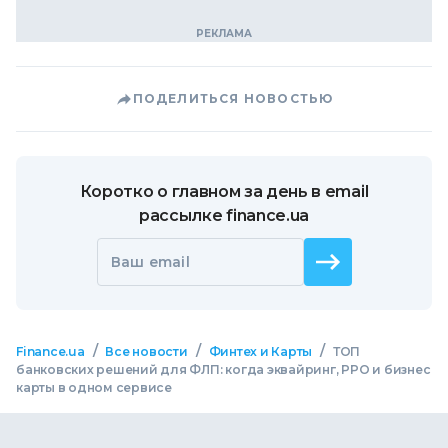
ПОДЕЛИТЬСЯ НОВОСТЬЮ
Коротко о главном за день в email
рассылке finance.ua
Ваш email
/
/
/
Finance.ua
Все новости
Финтех и Карты
ТОП
банковских решений для ФЛП: когда эквайринг, РРО и бизнес
карты в одном сервисе