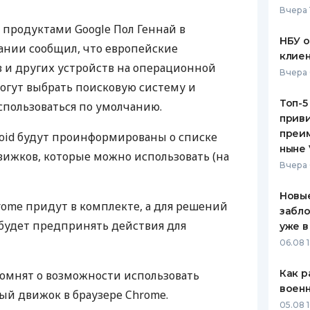
Вчера 
ЕЖЕМЕСЯЧНЫЙ ОБЗОР
ПУТЕВО
продуктами Google Пол Геннай в
КЕШБЭКА
СТРАХО
НБУ 
ании сообщил, что европейские
клиен
ПУТЕВОДИТЕЛИ ПО
ВСЕ СТ
 и других устройств на операционной
Вчера 
БАНКОВСКИМ КАРТАМ
могут выбрать поисковую систему и
СТРАХО
Топ-5
спользоваться по умолчанию.
приви
ОТЗЫВЫ
КОМПАН
преим
oid будут проинформированы о списке
ныне 
вижков, которые можно использовать (на
ДОСТАВ
Вчера 
КОНТАК
Новые
hrome придут в комплекте, а для решений
забло
будет предпринять действия для
уже в
06.08 1
Как р
омнят о возможности использовать
воен
й движок в браузере Chrome.
05.08 1