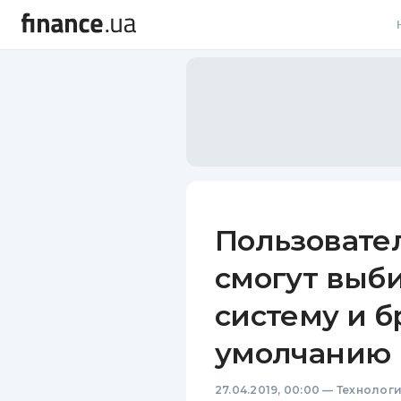
В
В
Л
А
Н
Пользовател
С
смогут выб
П
систему и б
Т
умолчанию
Р
27.04.2019, 00:00
—
Технолог