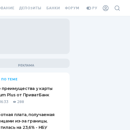
ОВАНИЕ
ДЕПОЗИТЫ
БАНКИ
ФОРУМ
РУ
ВСЕ ДЕПОЗИТЫ
ВСЕ БАНКИ
ВАНИЕ ЖИЛЬЯ ОТ
ДЕПОЗИТЫ В USD
ОТЗЫВЫ О БАНКАХ
И ШАХЕДОВ
ДЕПОЗИТЫ В EUR
МИКРОФИНАНСОВЫЕ
АХОВКА ЗАГРАНИЦУ
ОРГАНИЗАЦИИ
БОНУС К ДЕПОЗИТАМ
ОТЗЫВЫ ОБ МФО
УСЛОВИЯ АКЦИИ
Я КАРТА
 ПО ТЕМЕ
ВОПРОСЫ И ОТВЕТЫ
ОННАЯ ВИНЬЕТКА
 преимущества у карты
ДЕПОЗИТНЫЙ КАЛЬКУЛЯТОР
um Plus от ПриватБанк
Я СОТРУДНИКОВ
16:33
288
ПУТЕВОДИТЕЛИ ПО
SSISTANCE
СБЕРЕЖЕНИЯМ
отная плата, получаемая
нцами из-за границы,
ВАНИЕ ОТ
тилась на 23,6% - НБУ
ТНЫХ СЛУЧАЕВ