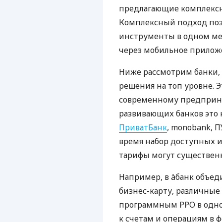
предлагающие комплексно
Комплексный подход поз
инструменты в одном мес
через мобильное прилож
Ниже рассмотрим банки,
решения на топ уровне. Э
современному предприни
развивающих банков это 
ПриватБанк
, monobank, П
время набор доступных и
тарифы могут существенн
Например, в àбанк объед
бизнес-карту, различные
программным РРО в одном
к счетам и операциям в ф