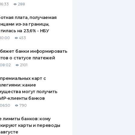
16:33
288
отная плата, получаемая
нцами из-за границы,
тилась на 23,6% - НБУ
10:00
453
обяжет банки информировать
тов о статусе платежей
08:02
2101
 премиальных карт с
легиями: какие
ущества могут получить
VIP-клиенты банков
06:50
790
 лимиты банков: кому
кируют карты и переводы
 августе