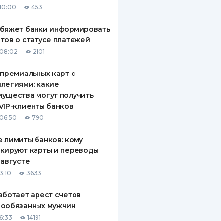
10:00
453
ДИТЕЛИ ПО
ВАНИЮ
обяжет банки информировать
тов о статусе платежей
РАХОВЫЕ ПОЛИСЫ
08:02
2101
ВЫЕ КОМПАНИИ
 премиальных карт с
легиями: какие
 О СТРАХОВЫХ
ИЯХ
ущества могут получить
VIP-клиенты банков
КА И ОПЛАТА
06:50
790
ТЫ
 лимиты банков: кому
кируют карты и переводы
 августе
3:10
3633
аботает арест счетов
нообязанных мужчин
6:33
14191