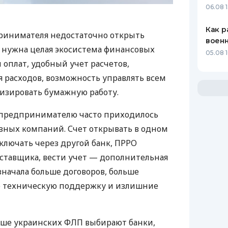
06.08 1
Как р
ринимателя недостаточно открыть
воен
у нужна целая экосистема финансовых
05.08 1
 оплат, удобный учет расчетов,
 расходов, возможность управлять всем
изировать бумажную работу.
д предпринимателю часто приходилось
азных компаний. Счет открывать в одном
ключать через другой банк, ПРРО
оставщика, вести учет — дополнительная
значала больше договоров, больше
ю техническую поддержку и излишние
ьше украинских ФЛП выбирают банки,