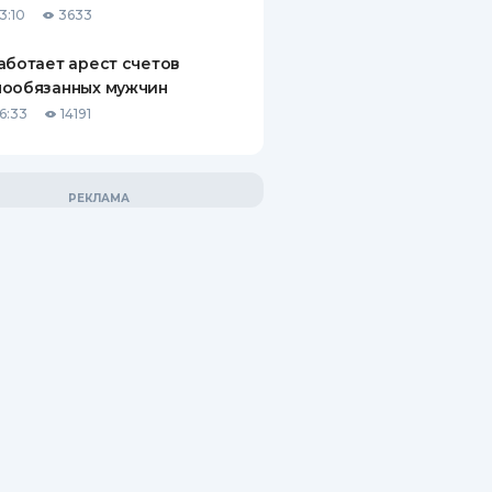
3:10
3633
аботает арест счетов
нообязанных мужчин
6:33
14191