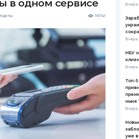
ы в одном сервисе
Вчера 
 Карты
16741
Зараб
украи
сокра
Вчера 
НБУ 
клиен
Вчера 
Топ-5
приви
преим
ныне 
Вчера 
Новые
забло
уже в